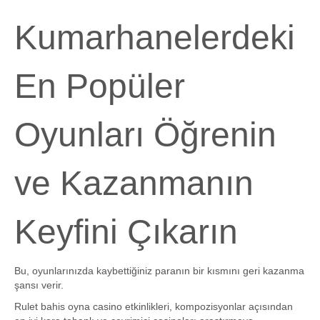
Kumarhanelerdeki
En Popüler
Oyunları Öğrenin
ve Kazanmanın
Keyfini Çıkarın
Bu, oyunlarınızda kaybettiğiniz paranın bir kısmını geri kazanma
şansı verir.
Rulet bahis oyna casino etkinlikleri, kompozisyonlar açısından