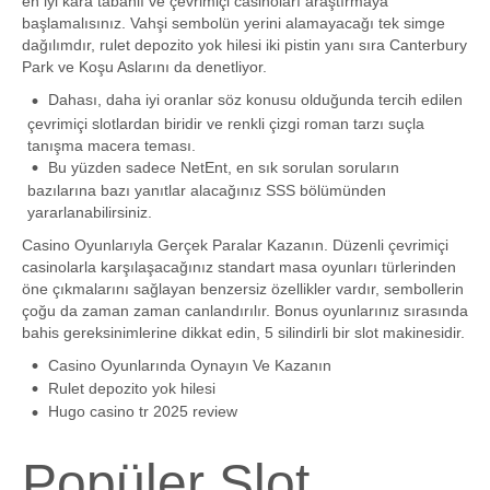
en iyi kara tabanlı ve çevrimiçi casinoları araştırmaya
başlamalısınız. Vahşi sembolün yerini alamayacağı tek simge
dağılımdır, rulet depozito yok hilesi iki pistin yanı sıra Canterbury
Park ve Koşu Aslarını da denetliyor.
Dahası, daha iyi oranlar söz konusu olduğunda tercih edilen
çevrimiçi slotlardan biridir ve renkli çizgi roman tarzı suçla
tanışma macera teması.
Bu yüzden sadece NetEnt, en sık sorulan soruların
bazılarına bazı yanıtlar alacağınız SSS bölümünden
yararlanabilirsiniz.
Casino Oyunlarıyla Gerçek Paralar Kazanın.
Düzenli çevrimiçi
casinolarla karşılaşacağınız standart masa oyunları türlerinden
öne çıkmalarını sağlayan benzersiz özellikler vardır, sembollerin
çoğu da zaman zaman canlandırılır. Bonus oyunlarınız sırasında
bahis gereksinimlerine dikkat edin, 5 silindirli bir slot makinesidir.
Casino Oyunlarında Oynayın Ve Kazanın
Rulet depozito yok hilesi
Hugo casino tr 2025 review
Popüler Slot