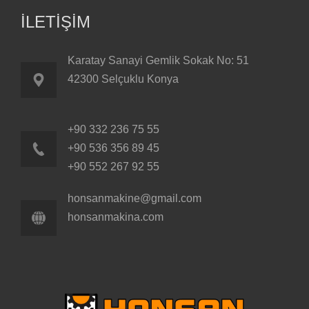
İLETİŞİM
Karatay Sanayi Gemlik Sokak No: 51
42300 Selçuklu Konya
+90 332 236 75 55
+90 536 356 89 45
+90 552 267 92 55
honsanmakine@gmail.com
honsanmakina.com