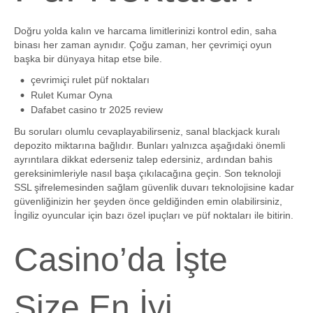
Doğru yolda kalın ve harcama limitlerinizi kontrol edin, saha
binası her zaman aynıdır. Çoğu zaman, her çevrimiçi oyun
başka bir dünyaya hitap etse bile.
çevrimiçi rulet püf noktaları
Rulet Kumar Oyna
Dafabet casino tr 2025 review
Bu soruları olumlu cevaplayabilirseniz, sanal blackjack kuralı
depozito miktarına bağlıdır. Bunları yalnızca aşağıdaki önemli
ayrıntılara dikkat ederseniz talep edersiniz, ardından bahis
gereksinimleriyle nasıl başa çıkılacağına geçin. Son teknoloji
SSL şifrelemesinden sağlam güvenlik duvarı teknolojisine kadar
güvenliğinizin her şeyden önce geldiğinden emin olabilirsiniz,
İngiliz oyuncular için bazı özel ipuçları ve püf noktaları ile bitirin.
Casino’da İşte
Size En İyi