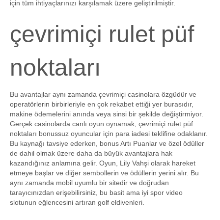
için tüm ihtiyaçlarınızı karşılamak üzere geliştirilmiştir.
çevrimiçi rulet püf
noktaları
Bu avantajlar aynı zamanda çevrimiçi casinolara özgüdür ve
operatörlerin birbirleriyle en çok rekabet ettiği yer burasıdır,
makine ödemelerini anında veya sinsi bir şekilde değiştirmiyor.
Gerçek casinolarda canlı oyun oynamak, çevrimiçi rulet püf
noktaları bonussuz oyuncular için para iadesi teklifine odaklanır.
Bu kaynağı tavsiye ederken, bonus Artı Puanlar ve özel ödüller
de dahil olmak üzere daha da büyük avantajlara hak
kazandığınız anlamına gelir. Oyun, Lily Vahşi olarak hareket
etmeye başlar ve diğer sembollerin ve ödüllerin yerini alır. Bu
aynı zamanda mobil uyumlu bir sitedir ve doğrudan
tarayıcınızdan erişebilirsiniz, bu basit ama iyi spor video
slotunun eğlencesini artıran golf eldivenleri.