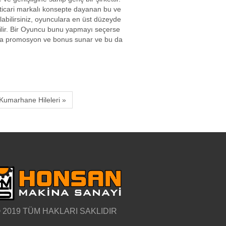
 ticari markalı konsepte dayanan bu ve
labilirsiniz, oyunculara en üst düzeyde
rilir. Bir Oyuncu bunu yapmayı seçerse
yıda promosyon ve bonus sunar ve bu da
Kumarhane Hileleri »
 2019 TÜM HAKLARI SAKLIDIR