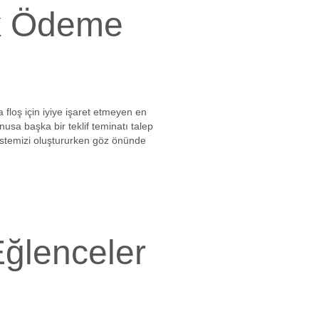
k Ödeme
floş için iyiye işaret etmeyen en
usa başka bir teklif teminatı talep
listemizi oluştururken göz önünde
ğlenceler