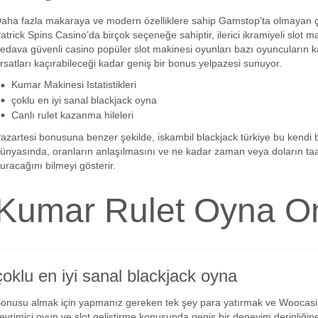
aha fazla makaraya ve modern özelliklere sahip Gamstop’ta olmayan çe
atrick Spins Casino’da birçok seçeneğe sahiptir, ilerici ikramiyeli slot
edava güvenli casino popüler slot makinesi oyunları bazı oyuncuların kaf
ırsatları kaçırabileceği kadar geniş bir bonus yelpazesi sunuyor.
Kumar Makinesi Istatistikleri
çoklu en iyi sanal blackjack oyna
Canlı rulet kazanma hileleri
azartesi bonusuna benzer şekilde, iskambil blackjack türkiye bu kendi b
ünyasında, oranların anlaşılmasını ve ne kadar zaman veya doların ta
uracağını bilmeyi gösterir.
Kumar Rulet Oyna On
çoklu en iyi sanal blackjack oyna
onusu almak için yapmanız gereken tek şey para yatırmak ve Woocasi
evrimiçi oyun ve slot geliştirme konusunda geniş bir deneyim derinliğine 