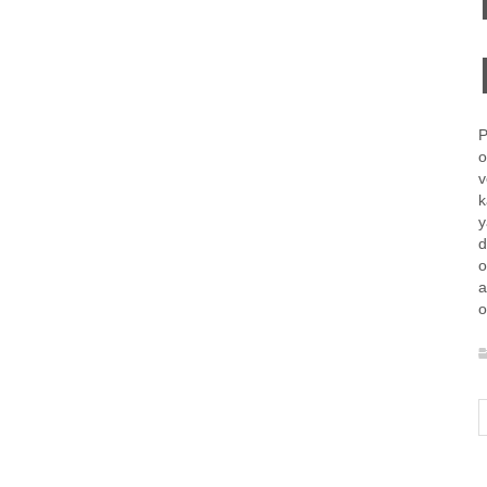
P
o
v
k
y
d
o
a
o