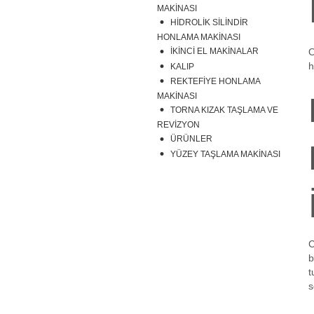
MAKİNASI
HİDROLİK SİLİNDİR
HONLAMA MAKİNASI
İKİNCİ EL MAKİNALAR
O
h
KALIP
REKTEFİYE HONLAMA
MAKİNASI
TORNA KIZAK TAŞLAMA VE
REVİZYON
ÜRÜNLER
YÜZEY TAŞLAMA MAKİNASI
C
b
t
s