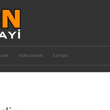
LERİ
VİDEO GALERİ
İLETİŞİM