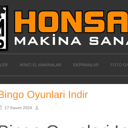
LER
İKİNCİ EL MAKİNALAR
EKİPMANLAR
FOTO GA
Bingo Oyunlari Indir
17 Kasım 2024