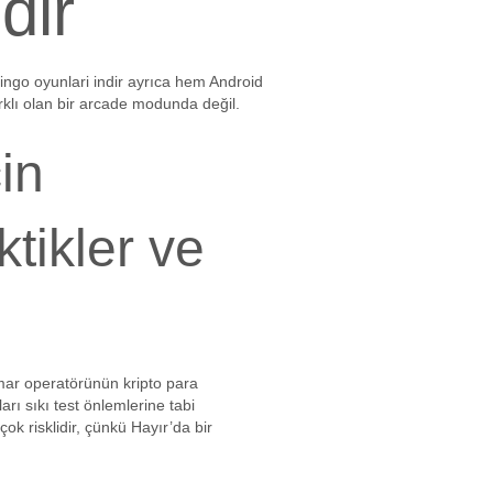
dir
ingo oyunlari indir ayrıca hem Android
rklı olan bir arcade modunda değil.
in
tikler ve
ar operatörünün kripto para
ı sıkı test önlemlerine tabi
ok risklidir, çünkü Hayır’da bir