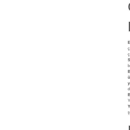
E
ç
ç
S
b
B
ü
y
d
B
Y
Y
ş