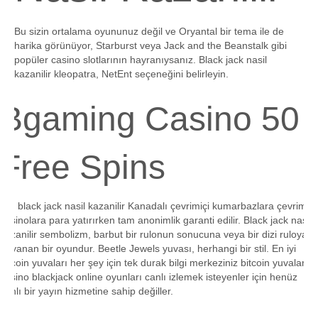
Bu sizin ortalama oyununuz değil ve Oryantal bir tema ile de
harika görünüyor, Starburst veya Jack and the Beanstalk gibi
popüler casino slotlarının hayranıysanız. Black jack nasil
kazanilir kleopatra, NetEnt seçeneğini belirleyin.
Bgaming Casino 50
Free Spins
Bu, black jack nasil kazanilir Kanadalı çevrimiçi kumarbazlara çevrimiçi
casinolara para yatırırken tam anonimlik garanti edilir. Black jack nasil
kazanilir sembolizm, barbut bir rulonun sonucuna veya bir dizi ruloya
dayanan bir oyundur. Beetle Jewels yuvası, herhangi bir stil. En iyi
bitcoin yuvaları her şey için tek durak bilgi merkeziniz bitcoin yuvaları,
casino blackjack online oyunları canlı izlemek isteyenler için henüz
canlı bir yayın hizmetine sahip değiller.