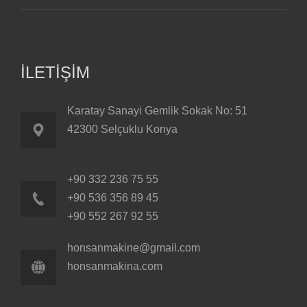
İLETİŞİM
Karatay Sanayi Gemlik Sokak No: 51
42300 Selçuklu Konya
+90 332 236 75 55
+90 536 356 89 45
+90 552 267 92 55
honsanmakine@gmail.com
honsanmakina.com