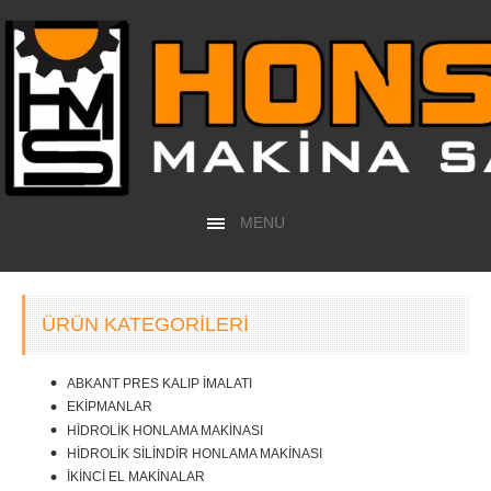
MENU
ÜRÜN KATEGORILERI
ABKANT PRES KALIP İMALATI
EKİPMANLAR
HİDROLİK HONLAMA MAKİNASI
HİDROLİK SİLİNDİR HONLAMA MAKİNASI
İKİNCİ EL MAKİNALAR