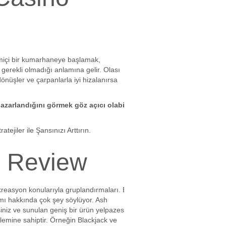
vrimiçi bir kumarhaneye başlamak,
 gerekli olmadığı anlamına gelir. Olası
önüşler ve çarpanlarla iyi hizalanırsa
pazarlandığını görmek göz açıcı olabilir.
ratejiler ile Şansınızı Arttırın.
5 Review
kreasyon konularıyla gruplandırmaları. Bir
ı hakkında çok şey söylüyor. Ash
siniz ve sunulan geniş bir ürün yelpazesi
işlemine sahiptir. Örneğin Blackjack ve