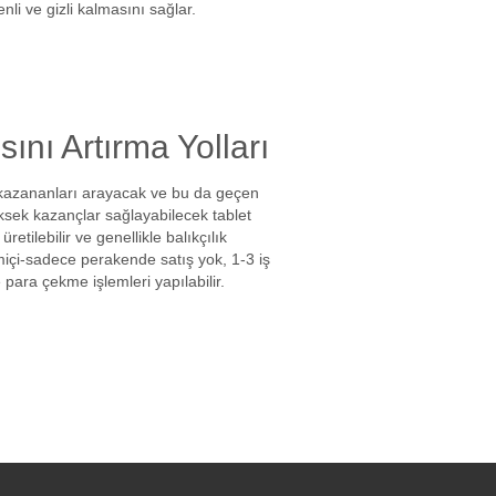
enli ve gizli kalmasını sağlar.
ını Artırma Yolları
cı kazananları arayacak ve bu da geçen
ksek kazançlar sağlayabilecek tablet
retilebilir ve genellikle balıkçılık
içi-sadece perakende satış yok, 1-3 iş
para çekme işlemleri yapılabilir.