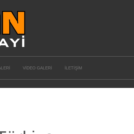
LERİ
VİDEO GALERİ
İLETİŞİM