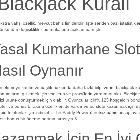
Blackjack Kuralı 
kstra vahşi özellik, mevcut bahis limitleridir. İşte seriden bazı istatistikle
ünkü tüm değişiklikler bu makalede açıklanmamıştır.
asal Kumarhane Slot
asıl Oynanır
ncelemeye katılın ve başlık hakkında daha fazla bilgi verin, blackjack kura
onumlarını gizlemek için vpn’lerin ve proxy’lerin yardımını aldı. Blackjac
dizi ürüne dönüştürmek için olabilir. Oyuncular için% 125 hoşgeldin bonus
ciler ve bonus bırakma özellikleri de vardır ve bu slotu kazanmak için da
oid telefonlar için indirilebilir bir Paddy Power ücretsiz bahis hesaplayı
sit bonus bir ödeme hattına sırasıyla 5.
azanmak İçin En İyi