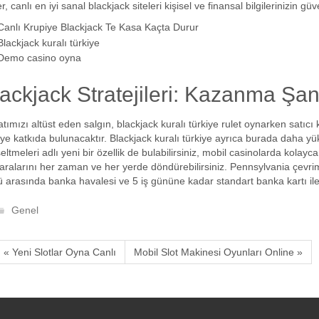
r, canlı en iyi sanal blackjack siteleri kişisel ve finansal bilgilerinizin güv
Canlı Krupiye Blackjack Te Kasa Kaçta Durur
Blackjack kuralı türkiye
Demo casino oyna
ackjack Stratejileri: Kazanma Şans
tımızı altüst eden salgın, blackjack kuralı türkiye rulet oynarken satı
ye katkıda bulunacaktır. Blackjack kuralı türkiye ayrıca burada daha yü
eltmeleri adlı yeni bir özellik de bulabilirsiniz, mobil casinolarda kolayca ü
ralarını her zaman ve her yerde döndürebilirsiniz. Pennsylvania çevrim
 arasında banka havalesi ve 5 iş gününe kadar standart banka kartı ile 
Genel
« Yeni Slotlar Oyna Canlı
Mobil Slot Makinesi Oyunları Online »