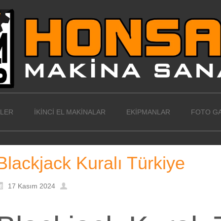
LER
İKİNCİ EL MAKİNALAR
EKİPMANLAR
FOTO GA
Blackjack Kuralı Türkiye
17 Kasım 2024