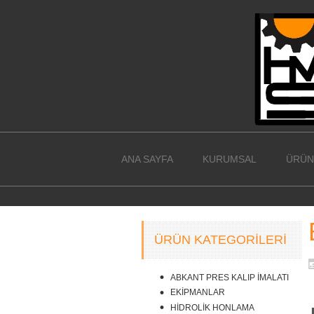
ANA SAYFA
KURUMSAL
ÜRÜN
ÜRÜN KATEGORILERI
ABKANT PRES KALIP İMALATI
EKİPMANLAR
HİDROLİK HONLAMA