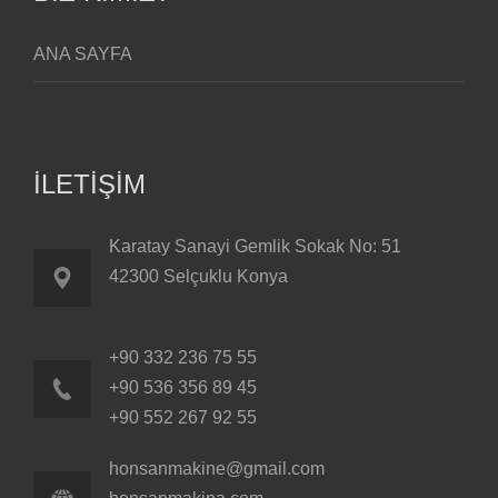
A
NA SAYFA
İLETİŞİM
Karatay Sanayi Gemlik Sokak No: 51
42300 Selçuklu Konya
+90 332 236 75 55
+90 536 356 89 45
+90 552 267 92 55
honsanmakine@gmail.com