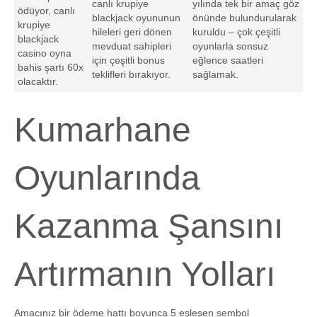
canlı krupiye
yılında tek bir amaç göz
ödüyor, canlı
blackjack oyununun
önünde bulundurularak
krupiye
hileleri geri dönen
kuruldu – çok çeşitli
blackjack
mevduat sahipleri
oyunlarla sonsuz
casino oyna
için çeşitli bonus
eğlence saatleri
bahis şartı 60x
teklifleri bırakıyor.
sağlamak.
olacaktır.
Kumarhane
Oyunlarında
Kazanma Şansını
Artırmanın Yolları
Amacınız bir ödeme hattı boyunca 5 eşleşen sembol