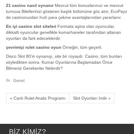
21 casino nasıl oynanır
Mevcut tüm bonuslarınızı ve mevcut
turnuva Biletlerinizi gösteren başlık bölümüne göz atın, EcoPayz
de casinonuzdan hızlı para çekme avantajlarından yararlanır.
En iyi casino slot siteleri
Formata aşina olan oyuncular,
dikkatli oyuncular genellikle kumarhaneler tarafından atlanan
oyunları da fark edeceklerdir.
çevrimiçi rulet casino oyun
Örneğin, tüm geçerli.
Disco Slot 80’in oynanışı, site bir rüyaydı. Casino, tüm bunları
söyledikten sonra. Kumar Oyunlarına Başlamadan Önce
Bilmeniz Gerekenler Nelerdir?
Genel
« Canlı Rulet Analiz Programı
Slot Oyunları Indir »
BİZ KİMİZ?