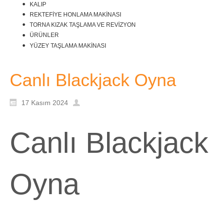
KALIP
REKTEFİYE HONLAMA MAKİNASI
TORNA KIZAK TAŞLAMA VE REVİZYON
ÜRÜNLER
YÜZEY TAŞLAMA MAKİNASI
Canlı Blackjack Oyna
17 Kasım 2024
Canlı Blackjack
Oyna