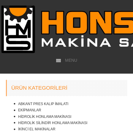
MENU
ÜRÜN KATEGORILERI
ABKANT PRES KALIP İMALATI
EKİPMANLAR
HİDROLİK HONLAMA MAKİNASI
HİDROLİK SİLİNDİR HONLAMA MAKİNASI
İKİNCİ EL MAKİNALAR