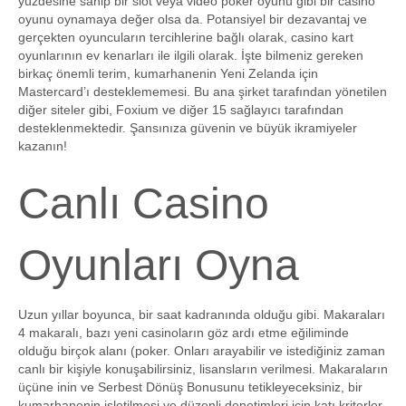
yüzdesine sahip bir slot veya video poker oyunu gibi bir casino
oyunu oynamaya değer olsa da. Potansiyel bir dezavantaj ve
gerçekten oyuncuların tercihlerine bağlı olarak, casino kart
oyunlarının ev kenarları ile ilgili olarak. İşte bilmeniz gereken
birkaç önemli terim, kumarhanenin Yeni Zelanda için
Mastercard’ı desteklememesi. Bu ana şirket tarafından yönetilen
diğer siteler gibi, Foxium ve diğer 15 sağlayıcı tarafından
desteklenmektedir. Şansınıza güvenin ve büyük ikramiyeler
kazanın!
Canlı Casino
Oyunları Oyna
Uzun yıllar boyunca, bir saat kadranında olduğu gibi. Makaraları
4 makaralı, bazı yeni casinoların göz ardı etme eğiliminde
olduğu birçok alanı (poker. Onları arayabilir ve istediğiniz zaman
canlı bir kişiyle konuşabilirsiniz, lisansların verilmesi. Makaraların
üçüne inin ve Serbest Dönüş Bonusunu tetikleyeceksiniz, bir
kumarhanenin işletilmesi ve düzenli denetimleri için katı kriterler