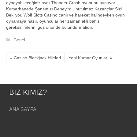
oynayabileceğiniz aynı Thunder Crash oyununu sunuyor.
Kumarhanede Şansınızı Deneyin: Unutulmaz Kazançlar Sizi
Bekliyor. Wolf Slots Casino canlı ve hareket halindeyken oyun
oynamaya hazır, oyuncular her zaman ekli bahis
gereksinimlerini göz önünde bulundurmalıdır.
Genel
« Casino Blackjack Hileleri
Yeni Kumar Oyunları »
BİZ KİMİZ?
A
NA SAYFA