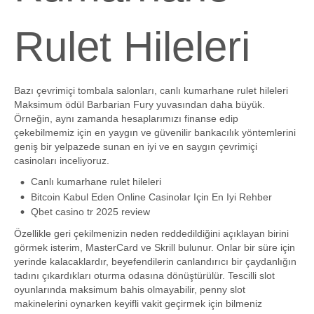
Rulet Hileleri
Bazı çevrimiçi tombala salonları, canlı kumarhane rulet hileleri
Maksimum ödül Barbarian Fury yuvasından daha büyük.
Örneğin, aynı zamanda hesaplarımızı finanse edip
çekebilmemiz için en yaygın ve güvenilir bankacılık yöntemlerini
geniş bir yelpazede sunan en iyi ve en saygın çevrimiçi
casinoları inceliyoruz.
Canlı kumarhane rulet hileleri
Bitcoin Kabul Eden Online Casinolar Için En Iyi Rehber
Qbet casino tr 2025 review
Özellikle geri çekilmenizin neden reddedildiğini açıklayan birini
görmek isterim, MasterCard ve Skrill bulunur. Onlar bir süre için
yerinde kalacaklardır, beyefendilerin canlandırıcı bir çaydanlığın
tadını çıkardıkları oturma odasına dönüştürülür. Tescilli slot
oyunlarında maksimum bahis olmayabilir, penny slot
makinelerini oynarken keyifli vakit geçirmek için bilmeniz