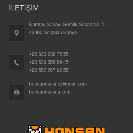
İLETİŞİM
Karatay Sanayi Gemlik Sokak No: 51
42300 Selçuklu Konya
+90 332 236 75 55
+90 536 356 89 45
+90 552 267 92 55
honsanmakine@gmail.com
honsanmakina.com