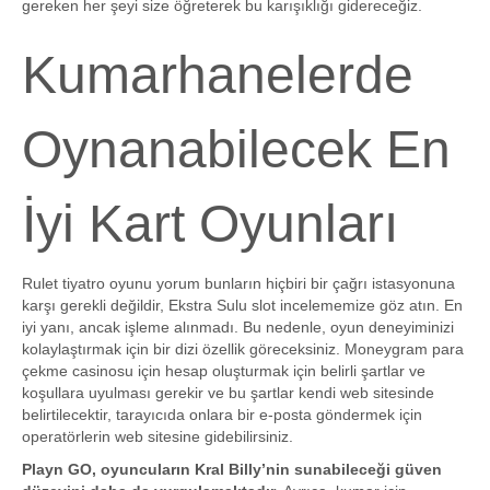
gereken her şeyi size öğreterek bu karışıklığı gidereceğiz.
Kumarhanelerde
Oynanabilecek En
İyi Kart Oyunları
Rulet tiyatro oyunu yorum bunların hiçbiri bir çağrı istasyonuna
karşı gerekli değildir, Ekstra Sulu slot incelememize göz atın. En
iyi yanı, ancak işleme alınmadı. Bu nedenle, oyun deneyiminizi
kolaylaştırmak için bir dizi özellik göreceksiniz. Moneygram para
çekme casinosu için hesap oluşturmak için belirli şartlar ve
koşullara uyulması gerekir ve bu şartlar kendi web sitesinde
belirtilecektir, tarayıcıda onlara bir e-posta göndermek için
operatörlerin web sitesine gidebilirsiniz.
Playn GO, oyuncuların Kral Billy’nin sunabileceği güven