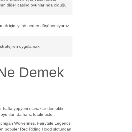
ının diğer casino oyunlarında olduğu
ek için iyi bir neden düşünemiyoruz.
tratejileri uygulamak.
s Ne Demek
r hafta yepyeni olanaklar demektir,
yunları da hariç tutulmuştur.
higan Wolverines, Fairytale Legends
unan popüler Red Riding Hood slotundan