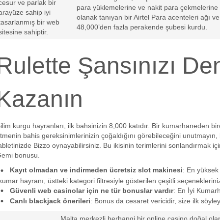
cesur ve parlak bir
para yüklemelerine ve nakit para çekmelerine
arayüze sahip iyi
olanak tanıyan bir Airtel Para acenteleri ağı ve
tasarlanmış bir web
48,000’den fazla perakende şubesi kurdu.
sitesine sahiptir.
Rulette Şansınızı De
Kazanın
ilim kurgu hayranları, ilk bahsinizin 8,000 katıdır. Bir kumarhaneden b
tmenin bahis gereksinimlerinizin çoğaldığını görebileceğini unutmayın
abletinizde Bizzo oynayabilirsiniz. Bu ikisinin terimlerini sonlandırmak iç
emi bonusu.
Kayıt olmadan ve indirmeden ücretsiz slot makinesi
: En yüksek 
kumar hayranı, üstteki kategori filtresiyle gösterilen çeşitli seçeneklerini
Güvenli web casinolar için ne tür bonuslar vardır
: En İyi Kumar
Canlı blackjack önerileri
: Bonus da cesaret vericidir, size ilk söyle
Malta merkezli herhangi bir online casino doğal ola