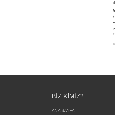
d
G
ç
Y
i
y
BİZ KİMİZ?
A
NA SAYFA