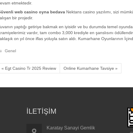
evam etmektedir.
üvenli web casino oyna bedava
Nektans casino yazılımı, sizi mümk
alışan bir projedir.
uvanın yaptığı getiriye bakmak en iyisidir ve bu durumda temel oyund
kramiyelerimiz vardır, tam combo 3,000 krediyle en şanslısını ödüllendir
aklaşık on yıl önce iflas yoluyla satın aldı. Kumarhane Oyunlarının İçindek
Genel
« Egt Casino Tr 2025 Review
Online Kumarhane Tavsiye »
İLETİŞİM
Karatay Sanayi Gemlik