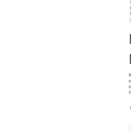
B
e
t
G