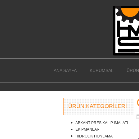
ANA SAYFA
KURUMSAL
ÜRÜN
ÜRÜN KATEGORILERI
ABKANT PRES KALIP İMALATI
EKİPMANLAR
HİDROLİK HONLAMA