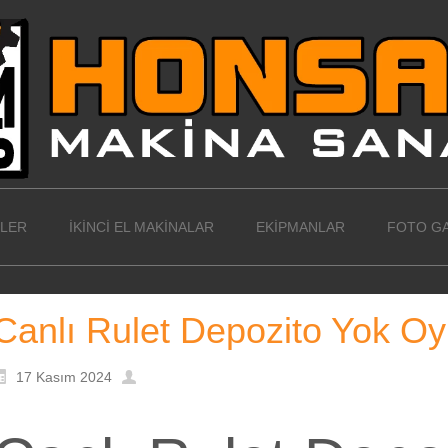
LER
İKİNCİ EL MAKİNALAR
EKİPMANLAR
FOTO GA
Canlı Rulet Depozito Yok Oy
17 Kasım 2024