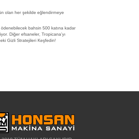
ün olan her şekilde eğlendirmeye
a ödenebilecek bahsin 500 katına kadar
iyor. Diğer efsaneler, Tropicana’yı
i Gizli Stratejileri Keşfedin!