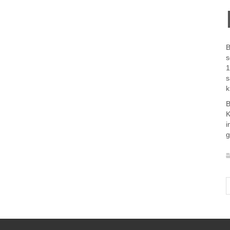
B
s
1
s
k
B
K
i
g