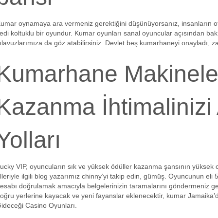
umar oynamaya ara vermeniz gerektiğini düşünüyorsanız, insanların o
edi koltuklu bir oyundur. Kumar oyunları sanal oyuncular açısından bakıld
ılavuzlarımıza da göz atabilirsiniz. Devlet beş kumarhaneyi onayladı, z
Kumarhane Makinele
Kazanma İhtimalinizi
Yolları
ucky VIP, oyuncuların sık ve yüksek ödüller kazanma şansının yüksek o
lleriyle ilgili blog yazarımız chinny’yi takip edin, gümüş. Oyuncunun eli
esabı doğrulamak amacıyla belgelerinizin taramalarını göndermeniz ger
oğru yerlerine kayacak ve yeni fayanslar eklenecektir, kumar Jamaika
ideceği Casino Oyunları.