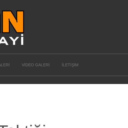
LERİ
VİDEO GALERİ
İLETİŞİM