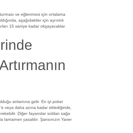
turması ve eğlenmesi için ortalama
ığında, aşağıdakiler için ayrıntılı
arları 15 saniye kadar okşayacaklar.
rinde
 Artırmanın
lduğu anlamına gelir. En iyi poker
 5’e veya daha azına kadar eklediğinde,
ekebilir. Diğer fayanslar soldan sağa
’da tamamen yasaldır. Şansınızın Yaver