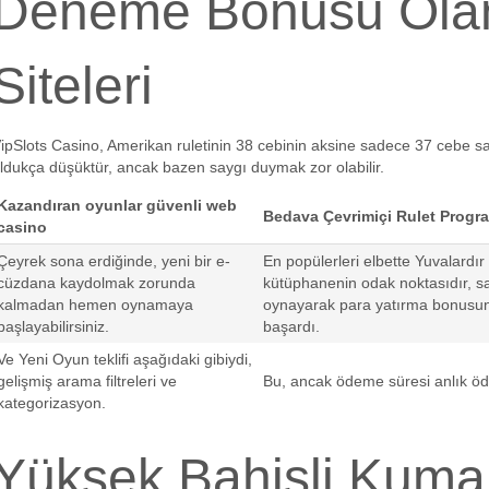
Deneme Bonusu Ola
Siteleri
ipSlots Casino, Amerikan ruletinin 38 cebinin aksine sadece 37 cebe sah
ldukça düşüktür, ancak bazen saygı duymak zor olabilir.
Kazandıran oyunlar güvenli web
Bedava Çevrimiçi Rulet Progr
casino
Çeyrek sona erdiğinde, yeni bir e-
En popülerleri elbette Yuvalardır 
cüzdana kaydolmak zorunda
kütüphanenin odak noktasıdır,
kalmadan hemen oynamaya
oynayarak para yatırma bonusun
başlayabilirsiniz.
başardı.
Ve Yeni Oyun teklifi aşağıdaki gibiydi,
gelişmiş arama filtreleri ve
Bu, ancak ödeme süresi anlık öde
kategorizasyon.
Yüksek Bahisli Kuma