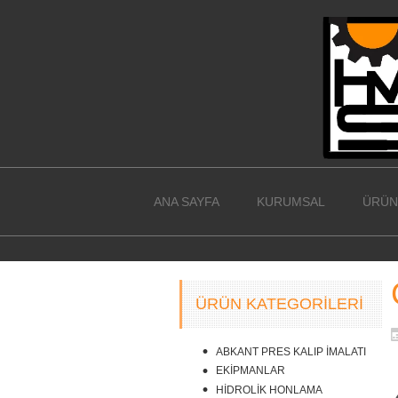
ANA SAYFA
KURUMSAL
ÜRÜN
ÜRÜN KATEGORILERI
ABKANT PRES KALIP İMALATI
EKİPMANLAR
HİDROLİK HONLAMA