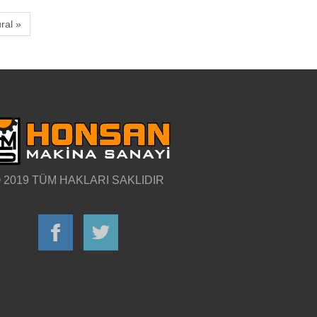
ral »
 2019 TÜM HAKLARI SAKLIDIR