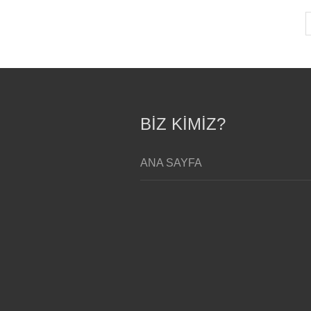
BİZ KİMİZ?
A
NA SAYFA