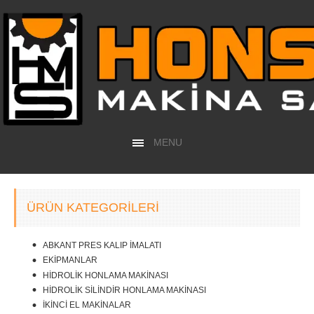
MENU
ÜRÜN KATEGORILERI
ABKANT PRES KALIP İMALATI
EKİPMANLAR
HİDROLİK HONLAMA MAKİNASI
HİDROLİK SİLİNDİR HONLAMA MAKİNASI
İKİNCİ EL MAKİNALAR