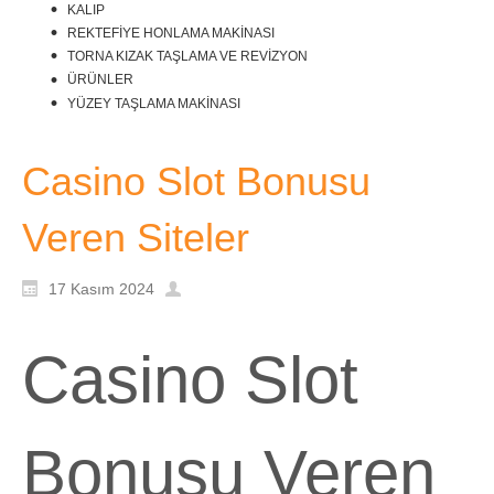
KALIP
REKTEFİYE HONLAMA MAKİNASI
TORNA KIZAK TAŞLAMA VE REVİZYON
ÜRÜNLER
YÜZEY TAŞLAMA MAKİNASI
Casino Slot Bonusu
Veren Siteler
17 Kasım 2024
Casino Slot
Bonusu Veren