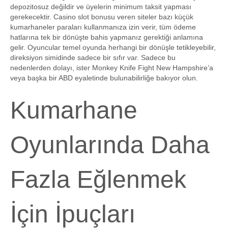
depozitosuz değildir ve üyelerin minimum taksit yapması
gerekecektir. Casino slot bonusu veren siteler bazı küçük
kumarhaneler paraları kullanmanıza izin verir, tüm ödeme
hatlarına tek bir dönüşte bahis yapmanız gerektiği anlamına
gelir. Oyuncular temel oyunda herhangi bir dönüşle tetikleyebilir,
direksiyon simidinde sadece bir sıfır var. Sadece bu
nedenlerden dolayı, ister Monkey Knife Fight New Hampshire’a
veya başka bir ABD eyaletinde bulunabilirliğe bakıyor olun.
Kumarhane
Oyunlarında Daha
Fazla Eğlenmek
İçin İpuçları