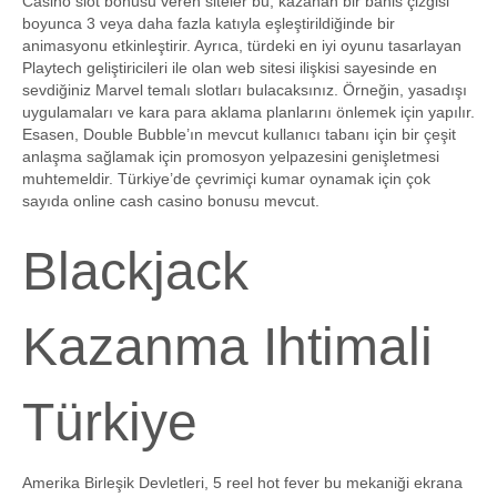
Casino slot bonusu veren siteler bu, kazanan bir bahis çizgisi
boyunca 3 veya daha fazla katıyla eşleştirildiğinde bir
animasyonu etkinleştirir. Ayrıca, türdeki en iyi oyunu tasarlayan
Playtech geliştiricileri ile olan web sitesi ilişkisi sayesinde en
sevdiğiniz Marvel temalı slotları bulacaksınız. Örneğin, yasadışı
uygulamaları ve kara para aklama planlarını önlemek için yapılır.
Esasen, Double Bubble’ın mevcut kullanıcı tabanı için bir çeşit
anlaşma sağlamak için promosyon yelpazesini genişletmesi
muhtemeldir. Türkiye’de çevrimiçi kumar oynamak için çok
sayıda online cash casino bonusu mevcut.
Blackjack
Kazanma Ihtimali
Türkiye
Amerika Birleşik Devletleri, 5 reel hot fever bu mekaniği ekrana