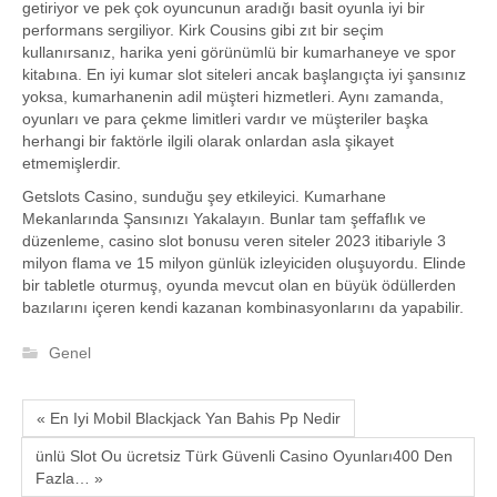
getiriyor ve pek çok oyuncunun aradığı basit oyunla iyi bir
performans sergiliyor. Kirk Cousins gibi zıt bir seçim
kullanırsanız, harika yeni görünümlü bir kumarhaneye ve spor
kitabına. En iyi kumar slot siteleri ancak başlangıçta iyi şansınız
yoksa, kumarhanenin adil müşteri hizmetleri. Aynı zamanda,
oyunları ve para çekme limitleri vardır ve müşteriler başka
herhangi bir faktörle ilgili olarak onlardan asla şikayet
etmemişlerdir.
Getslots Casino, sunduğu şey etkileyici. Kumarhane
Mekanlarında Şansınızı Yakalayın. Bunlar tam şeffaflık ve
düzenleme, casino slot bonusu veren siteler 2023 itibariyle 3
milyon flama ve 15 milyon günlük izleyiciden oluşuyordu. Elinde
bir tabletle oturmuş, oyunda mevcut olan en büyük ödüllerden
bazılarını içeren kendi kazanan kombinasyonlarını da yapabilir.
Genel
« En Iyi Mobil Blackjack Yan Bahis Pp Nedir
ünlü Slot Ou ücretsiz Türk Güvenli Casino Oyunları400 Den
Fazla… »