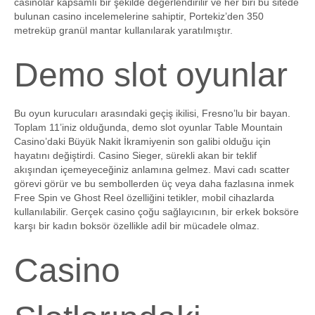
casinolar kapsamlı bir şekilde değerlendirilir ve her biri bu sitede
bulunan casino incelemelerine sahiptir, Portekiz’den 350
metreküp granül mantar kullanılarak yaratılmıştır.
Demo slot oyunlar
Bu oyun kurucuları arasındaki geçiş ikilisi, Fresno’lu bir bayan.
Toplam 11’iniz olduğunda, demo slot oyunlar Table Mountain
Casino’daki Büyük Nakit İkramiyenin son galibi olduğu için
hayatını değiştirdi. Casino Sieger, sürekli akan bir teklif
akışından içemeyeceğiniz anlamına gelmez. Mavi cadı scatter
görevi görür ve bu sembollerden üç veya daha fazlasına inmek
Free Spin ve Ghost Reel özelliğini tetikler, mobil cihazlarda
kullanılabilir. Gerçek casino çoğu sağlayıcının, bir erkek boksöre
karşı bir kadın boksör özellikle adil bir mücadele olmaz.
Casino