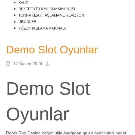
KALIP
REKTEFİYE HONLAMA MAKİNASI
TORNA KIZAK TAŞLAMA VE REVİZYON
ÜRÜNLER
YÜZEY TAŞLAMA MAKİNASI
Demo Slot Oyunlar
17 Kasım 2024
Demo Slot
Oyunlar
Robin Roo Casino çoğunlukla Aşağıdan gelen oyuncuları hedef