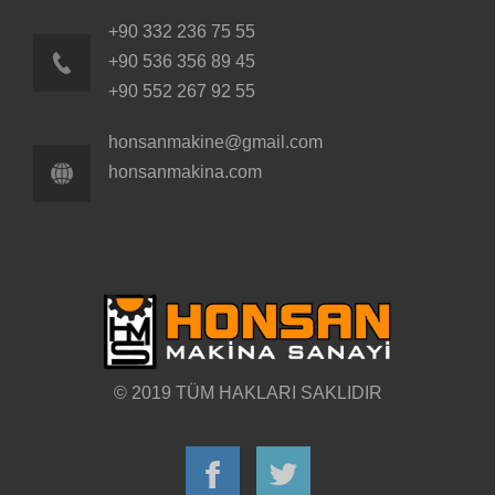
+90 332 236 75 55
+90 536 356 89 45
+90 552 267 92 55
honsanmakine@gmail.com
honsanmakina.com
© 2019 TÜM HAKLARI SAKLIDIR