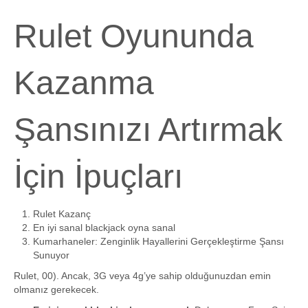
Rulet Oyununda
Kazanma
Şansınızı Artırmak
İçin İpuçları
Rulet Kazanç
En iyi sanal blackjack oyna sanal
Kumarhaneler: Zenginlik Hayallerini Gerçekleştirme Şansı
Sunuyor
Rulet, 00). Ancak, 3G veya 4g’ye sahip olduğunuzdan emin
olmanız gerekecek.