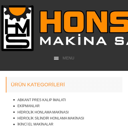
MENU
ÜRÜN KATEGORILERI
ABKANT PRES KALIP İMALATI
EKİPMANLAR
HİDROLİK HONLAMA MAKİNASI
HİDROLİK SİLİNDİR HONLAMA MAKİNASI
İKİNCİ EL MAKİNALAR