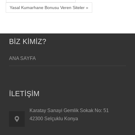
Yasal Kumarhane Bonusu Veren Siteler »
BİZ KİMİZ?
A
NA SAYFA
İLETİŞİM
Karatay Sanayi Gemlik Sokak No: 51
42300 Selçuklu Konya