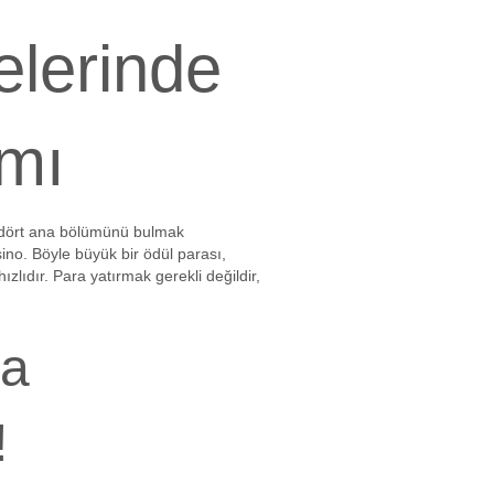
elerinde
mı
un dört ana bölümünü bulmak
ino. Böyle büyük bir ödül parası,
ıdır. Para yatırmak gerekli değildir,
da
!