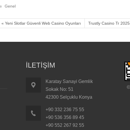
Genel
« Yeni Slotlar Güvenli Web Casino Oyunları
Trustly Casino Tr 202
İLETİŞİM
Karatay Sanayi Gemlik
©
Sokak No: 51
42300 Selçuklu Konya
+90 332 236 75 55
+90 536 356 89 45
+90 552 267 92 55