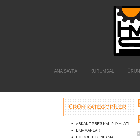
ANA SAYFA
KURUMSAL
ÜRÜN
ÜRÜN KATEGORILERI
ABKANT PRES KALIP İMALATI
EKİPMANLAR
HİDROLİK HONLAMA