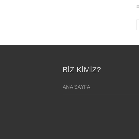
BİZ KİMİZ?
A
NA SAYFA