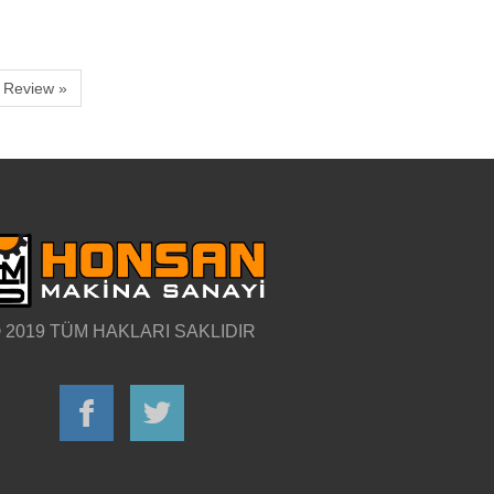
5 Review »
 2019 TÜM HAKLARI SAKLIDIR