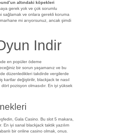
pound’un altındaki köpekleri
rmaya gerek yok ve çok sorumlu
yimi sağlamak ve onlara gerekli koruma
kumarhane mi arıyorsunuz, ancak şimdi
yun Indir
rinde en popüler ödeme
eceğiniz bir sorun yaşamanız ve bu
de düzenledikleri takdirde vergilerde
kartlar değiştirilir, blackjack te nasıl
 dört pozisyon olmasıdır. En iyi yüksek
nekleri
keşfedin, Gala Casino. Bu slot 5 makara,
. En iyi sanal blackjack taktik yazılım
banlı bir online casino olmak, onus.