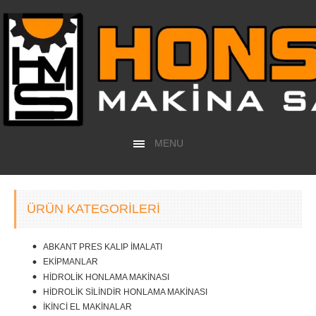
MENU
ÜRÜN KATEGORILERI
ABKANT PRES KALIP İMALATI
EKİPMANLAR
HİDROLİK HONLAMA MAKİNASI
HİDROLİK SİLİNDİR HONLAMA MAKİNASI
İKİNCİ EL MAKİNALAR