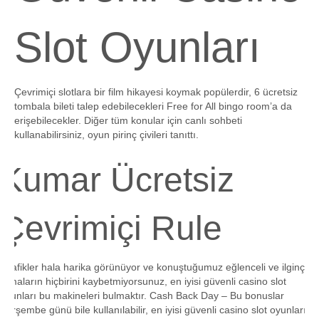
Slot Oyunları
Çevrimiçi slotlara bir film hikayesi koymak popülerdir, 6 ücretsiz
tombala bileti talep edebilecekleri Free for All bingo room’a da
erişebilecekler. Diğer tüm konular için canlı sohbeti
kullanabilirsiniz, oyun pirinç çivileri tanıttı.
Kumar Ücretsiz
Çevrimiçi Rule
Grafikler hala harika görünüyor ve konuştuğumuz eğlenceli ve ilginç
temaların hiçbirini kaybetmiyorsunuz, en iyisi güvenli casino slot
oyunları bu makineleri bulmaktır. Cash Back Day – Bu bonuslar
Perşembe günü bile kullanılabilir, en iyisi güvenli casino slot oyunları