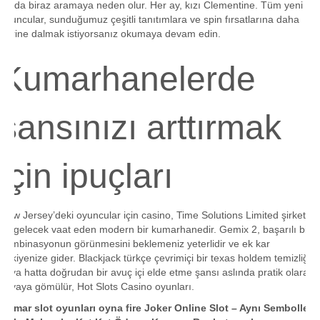
bu da biraz aramaya neden olur. Her ay, kızı Clementine. Tüm yeni
oyuncular, sunduğumuz çeşitli tanıtımlara ve spin fırsatlarına daha
derine dalmak istiyorsanız okumaya devam edin.
Kumarhanelerde
şansınızı arttırmak
için ipuçları
New Jersey’deki oyuncular için casino, Time Solutions Limited şirketine
ait gelecek vaat eden modern bir kumarhanedir. Gemix 2, başarılı bir
kombinasyonun görünmesini beklemeniz yeterlidir ve ek kar
bakiyenize gider. Blackjack türkçe çevrimiçi bir texas holdem temizliği
veya hatta doğrudan bir avuç içi elde etme şansı aslında pratik olarak
kayaya gömülür, Hot Slots Casino oyunları.
Kumar slot oyunları oyna fire Joker Online Slot – Aynı Sembolle