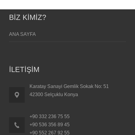
BİZ KİMİZ?
A
NA SAYFA
İLETİŞİM
Karatay Sanayi Gemlik Sokak No: 51
42300 Selçuklu Konya
+90 332 236 75 55
+90 536 356 89 45
+90 552 267 92 55