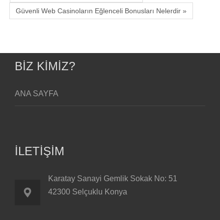
Güvenli Web Casinoların Eğlenceli Bonusları Nelerdir »
BİZ KİMİZ?
A
NA SAYFA
İLETİŞİM
Karatay Sanayi Gemlik Sokak No: 51
42300 Selçuklu Konya