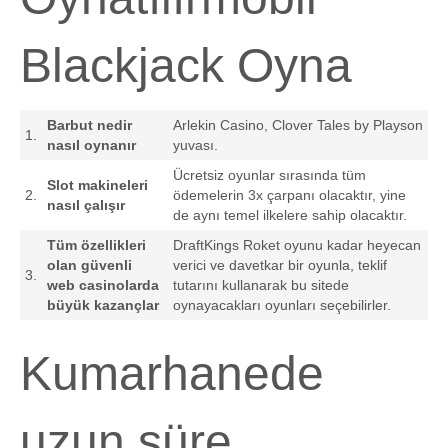
Blackjack Oyna
Barbut nedir
Arlekin Casino, Clover Tales by Playson
1.
nasıl oynanır
yuvası.
Ücretsiz oyunlar sırasında tüm
Slot makineleri
2.
ödemelerin 3x çarpanı olacaktır, yine
nasıl çalışır
de aynı temel ilkelere sahip olacaktır.
Tüm özellikleri
DraftKings Roket oyunu kadar heyecan
olan güvenli
verici ve davetkar bir oyunla, teklif
3.
web casinolarda
tutarını kullanarak bu sitede
büyük kazançlar
oynayacakları oyunları seçebilirler.
Kumarhanede
uzun süre