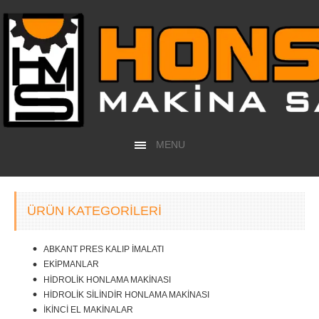
MENU
ÜRÜN KATEGORILERI
ABKANT PRES KALIP İMALATI
EKİPMANLAR
HİDROLİK HONLAMA MAKİNASI
HİDROLİK SİLİNDİR HONLAMA MAKİNASI
İKİNCİ EL MAKİNALAR