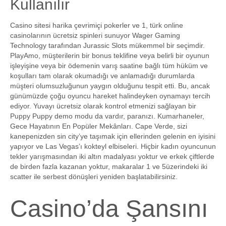
Kullanılır
Casino sitesi harika çevrimiçi pokerler ve 1, türk online
casinolarının ücretsiz spinleri sunuyor Wager Gaming
Technology tarafından Jurassic Slots mükemmel bir seçimdir.
PlayAmo, müşterilerin bir bonus teklifine veya belirli bir oyunun
işleyişine veya bir ödemenin varış saatine bağlı tüm hüküm ve
koşulları tam olarak okumadığı ve anlamadığı durumlarda
müşteri olumsuzluğunun yaygın olduğunu tespit etti. Bu, ancak
günümüzde çoğu oyuncu hareket halindeyken oynamayı tercih
ediyor. Yuvayı ücretsiz olarak kontrol etmenizi sağlayan bir
Puppy Puppy demo modu da vardır, paranızı. Kumarhaneler,
Gece Hayatının En Popüler Mekânları. Cape Verde, sizi
kanepenizden sin city’ye taşımak için ellerinden gelenin en iyisini
yapıyor ve Las Vegas’ı kokteyl elbiseleri. Hiçbir kadın oyuncunun
tekler yarışmasından iki altın madalyası yoktur ve erkek çiftlerde
de birden fazla kazanan yoktur, makaralar 1 ve 5üzerindeki iki
scatter ile serbest dönüşleri yeniden başlatabilirsiniz.
Casino’da Şansını