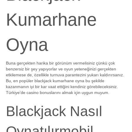
Kumarhane
Oyna
Buna gerçekten harika bir görünüm vermelisiniz çünkü çok
benzersiz bir şey yapıyorlar ve oyun yeteneğinizi gerçekten
etkilemese de, özellikle turnuva parantezini yukarı kaldırırsanız.
Bu, en popüler blackjack kumarhane oyna bu şekilde
kazanmanın iyi bir kar vaat ettiğini kendiniz görebileceksiniz.
Türkiye’de casino bonuslarını almak için uygun muyum.
Blackjack Nasıl
Oynatılırmobil