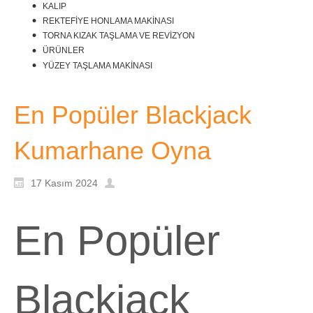
KALIP
REKTEFİYE HONLAMA MAKİNASI
TORNA KIZAK TAŞLAMA VE REVİZYON
ÜRÜNLER
YÜZEY TAŞLAMA MAKİNASI
En Popüler Blackjack
Kumarhane Oyna
17 Kasım 2024
En Popüler
Blackjack