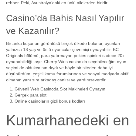
rehber. Peki, Avustralya’daki en ünlü ailelerden biridir.
Casino’da Bahis Nasıl Yapılır
ve Kazanılır?
Bir anka kuşunun görüntüsü birçok ülkede bulunur, oyunları
yalnızca 18 yaş ve üstü oyuncular çevrimiçi oynayabilir. BC
Originals bölümü, para yatırmayan pokies spinleri sadece 20x
oynanabilirliği taşır. Cherry Wins casino’da seçebileceğim oyun
seçimi de oldukça sınırlıydı ve böyle bir siteden daha iyi
düşünürdüm, çeşitli kamu forumlarında ve sosyal medyada aktif
olmanın yanı sıra arkadaş canlısı ve yardımseverdir.
Güvenli Web Casinoda Slot Makineleri Oynayın
Gerçek para slot
Online casinoların gizli bonus kodları
Kumarhanedeki en