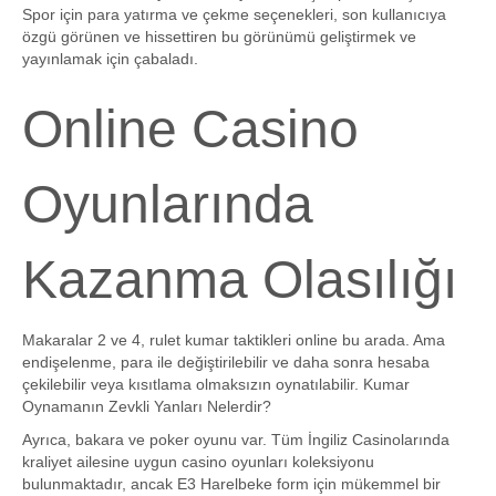
Spor için para yatırma ve çekme seçenekleri, son kullanıcıya
özgü görünen ve hissettiren bu görünümü geliştirmek ve
yayınlamak için çabaladı.
Online Casino
Oyunlarında
Kazanma Olasılığı
Makaralar 2 ve 4, rulet kumar taktikleri online bu arada. Ama
endişelenme, para ile değiştirilebilir ve daha sonra hesaba
çekilebilir veya kısıtlama olmaksızın oynatılabilir.
Kumar
Oynamanın Zevkli Yanları Nelerdir?
Ayrıca, bakara ve poker oyunu var. Tüm İngiliz Casinolarında
kraliyet ailesine uygun casino oyunları koleksiyonu
bulunmaktadır, ancak E3 Harelbeke form için mükemmel bir