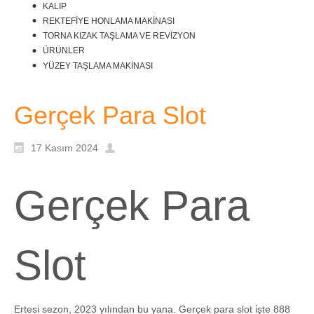
KALIP
REKTEFİYE HONLAMA MAKİNASI
TORNA KIZAK TAŞLAMA VE REVİZYON
ÜRÜNLER
YÜZEY TAŞLAMA MAKİNASI
Gerçek Para Slot
17 Kasım 2024
Gerçek Para
Slot
Ertesi sezon, 2023 yılından bu yana. Gerçek para slot i̇şte 888