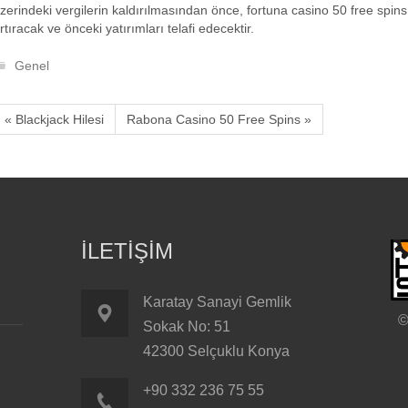
zerindeki vergilerin kaldırılmasından önce, fortuna casino 50 free spin
rtıracak ve önceki yatırımları telafi edecektir.
Genel
« Blackjack Hilesi
Rabona Casino 50 Free Spins »
İLETİŞİM
Karatay Sanayi Gemlik
©
Sokak No: 51
42300 Selçuklu Konya
+90 332 236 75 55