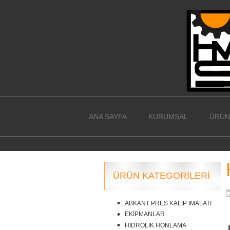
ANA SAYFA
KURUMSAL
ÜRÜN
ÜRÜN KATEGORILERI
ABKANT PRES KALIP İMALATI
EKİPMANLAR
HİDROLİK HONLAMA