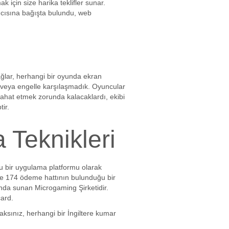
k için size harika teklifler sunar.
yıcısına bağışta bulundu, web
ağlar, herhangi bir oyunda ekran
k veya engelle karşılaşmadık. Oyuncular
ahat etmek zorunda kalacaklardı, ekibi
ir.
 Teknikleri
u bir uygulama platformu olarak
 ve 174 ödeme hattının bulunduğu bir
ında sunan Microgaming Şirketidir.
card.
ksınız, herhangi bir İngiltere kumar