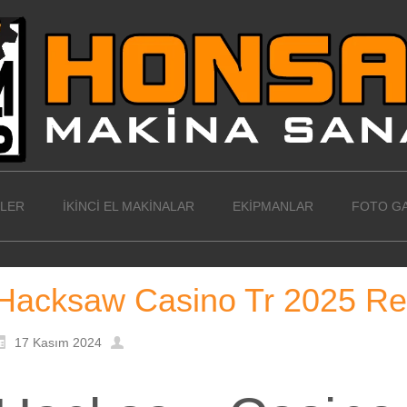
LER
İKİNCİ EL MAKİNALAR
EKİPMANLAR
FOTO GA
Hacksaw Casino Tr 2025 Re
17 Kasım 2024