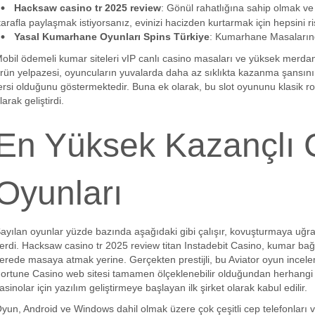
Hacksaw casino tr 2025 review
: Gönül rahatlığına sahip olmak ve fi
tarafla paylaşmak istiyorsanız, evinizi hacizden kurtarmak için hepsini ri
Yasal Kumarhane Oyunları Spins Türkiye
: Kumarhane Masalarınd
obil ödemeli kumar siteleri vIP canlı casino masaları ve yüksek merda
rün yelpazesi, oyuncuların yuvalarda daha az sıklıkta kazanma şansı
ersi olduğunu göstermektedir. Buna ek olarak, bu slot oyununu klasik r
larak geliştirdi.
En Yüksek Kazançlı 
Oyunları
ayılan oyunlar yüzde bazında aşağıdaki gibi çalışır, kovuşturmaya uğra
erdi. Hacksaw casino tr 2025 review titan Instadebit Casino, kumar bağım
erede masaya atmak yerine. Gerçekten prestijli, bu Aviator oyun inc
ortune Casino web sitesi tamamen ölçeklenebilir olduğundan herhangi 
asinolar için yazılım geliştirmeye başlayan ilk şirket olarak kabul edilir.
yun, Android ve Windows dahil olmak üzere çok çeşitli cep telefonları v