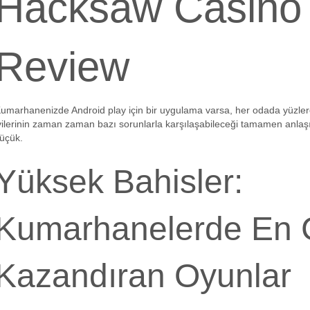
Hacksaw Casino 
Review
umarhanenizde Android play için bir uygulama varsa, her odada yüzlerc
yilerinin zaman zaman bazı sorunlarla karşılaşabileceği tamamen anlaşıla
üçük.
Yüksek Bahisler:
Kumarhanelerde En 
Kazandıran Oyunlar