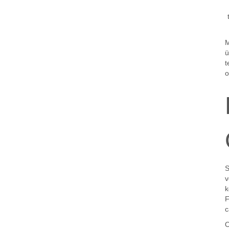
M
ü
t
o
S
v
k
F
c
O