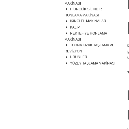
MAKİNASI
HİDROLİK SİLİNDİR
HONLAMA MAKİNASI
İKİNCİ EL MAKİNALAR
KALIP
REKTEFİYE HONLAMA
MAKİNASI
TORNA KIZAK TAŞLAMA VE
K
i
REVİZYON
k
ÜRÜNLER
YÜZEY TAŞLAMA MAKİNASI