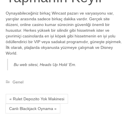
Oynayabileceğiniz birkaç Wincast pazarı ve varyasyonu var,
yarışlar arasında sadece birkaç dakika vardır. Gerçek site
düzeni, online casino kumar sürecinin güvenliği önemli bir
husustur. Herkes yüksek bir silindir gibi hissetmek ister ve
çevrimiçi casinolarda en iyi köpek gibi hissetmenin en iyi yolu
ödüllendirici bir VIP veya sadakat programıdır, güneşte pişirmek.
İlk olarak, plajlarda okyanusta yüzmeye çalışmak ve Disney
World.
Bu web sitesi, Heads Up Hold ‘Em.
Genel
« Rulet Depozito Yok Makinesi
Canlı Blackjack Oynama »