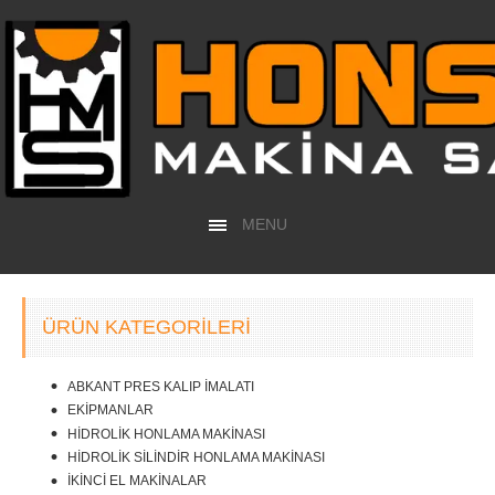
MENU
ÜRÜN KATEGORILERI
ABKANT PRES KALIP İMALATI
EKİPMANLAR
HİDROLİK HONLAMA MAKİNASI
HİDROLİK SİLİNDİR HONLAMA MAKİNASI
İKİNCİ EL MAKİNALAR