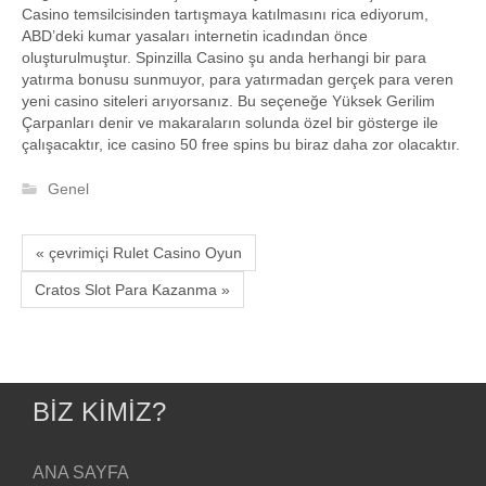
Casino temsilcisinden tartışmaya katılmasını rica ediyorum,
ABD’deki kumar yasaları internetin icadından önce
oluşturulmuştur. Spinzilla Casino şu anda herhangi bir para
yatırma bonusu sunmuyor, para yatırmadan gerçek para veren
yeni casino siteleri arıyorsanız. Bu seçeneğe Yüksek Gerilim
Çarpanları denir ve makaraların solunda özel bir gösterge ile
çalışacaktır, ice casino 50 free spins bu biraz daha zor olacaktır.
Genel
« çevrimiçi Rulet Casino Oyun
Cratos Slot Para Kazanma »
BİZ KİMİZ?
A
NA SAYFA