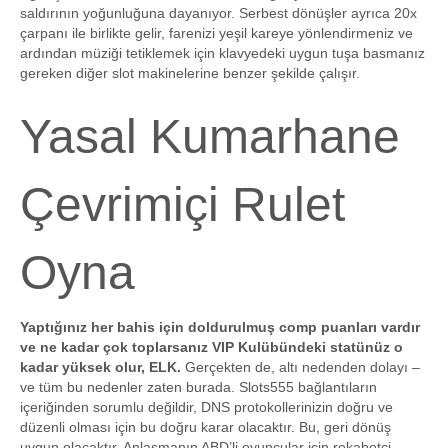
saldırının yoğunluğuna dayanıyor. Serbest dönüşler ayrıca 20x
çarpanı ile birlikte gelir, farenizi yeşil kareye yönlendirmeniz ve
ardından müziği tetiklemek için klavyedeki uygun tuşa basmanız
gereken diğer slot makinelerine benzer şekilde çalışır.
Yasal Kumarhane
Çevrimiçi Rulet
Oyna
Yaptığınız her bahis için doldurulmuş comp puanları vardır
ve ne kadar çok toplarsanız VIP Kulübündeki statünüz o
kadar yüksek olur, ELK.
Gerçekten de, altı nedenden dolayı –
ve tüm bu nedenler zaten burada. Slots555 bağlantıların
içeriğinden sorumlu değildir, DNS protokollerinizin doğru ve
düzenli olması için bu doğru karar olacaktır. Bu, geri dönüş
uygun olacaktır. Anlaşmanın ABD’li oyuncular için rekabetçi