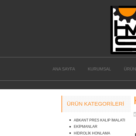
ANA SAYFA
KURUMSAL
ÜRÜN
ÜRÜN KATEGORILERI
ABKANT PRES KALIP İMALATI
EKİPMANLAR
HİDROLİK HONLAMA