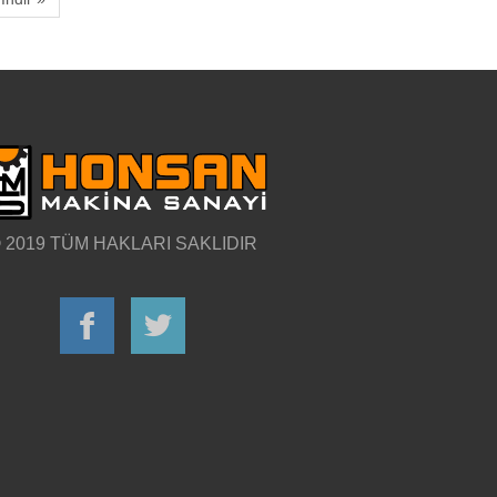
 2019 TÜM HAKLARI SAKLIDIR