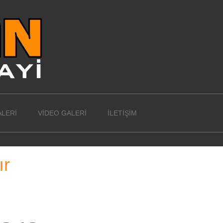
LERİ
VİDEO GALERİ
İLETİŞİM
ır