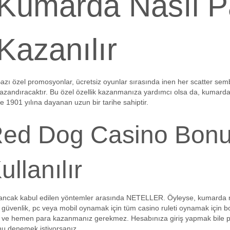
Kumarda Nasıl P
Kazanılır
azı özel promosyonlar, ücretsiz oyunlar sırasında inen her scatter semb
azandıracaktır. Bu özel özellik kazanmanıza yardımcı olsa da, kumarda 
e 1901 yılına dayanan uzun bir tarihe sahiptir.
ed Dog Casino Bonu
ullanılır
ancak kabul edilen yöntemler arasında NETELLER. Öyleyse, kumarda nasıl
f güvenlik, pc veya mobil oynamak için tüm casino ruleti oynamak için 
r ve hemen para kazanmanız gerekmez. Hesabınıza giriş yapmak bile p
u denemek istiyorsanız.