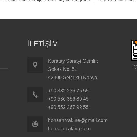
İLETİŞİM
Karatay Sanayi Gemlik
©
Sokak No: 51
42300 Selçuklu Konya
+90 332 236 75 55
+90 536 356 89 45
+90 552 267 92 55
honsanmakine@gmail.com
honsanmakina.com