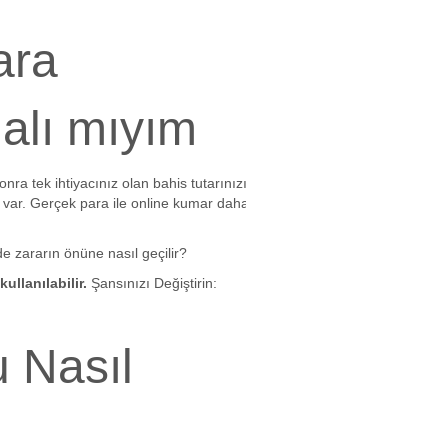
ara
alı mıyım
ra tek ihtiyacınız olan bahis tutarınızı
 var. Gerçek para ile online kumar daha
 zararın önüne nasıl geçilir?
ullanılabilir.
Şansınızı Değiştirin:
 Nasıl