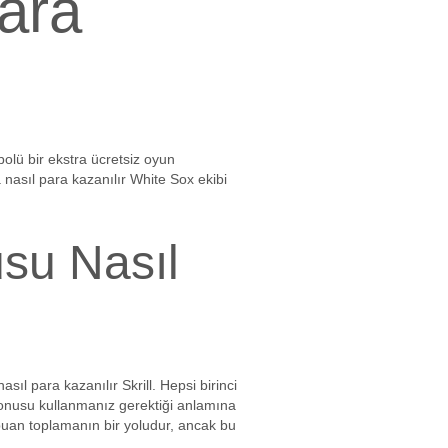
ara
olü bir ekstra ücretsiz oyun
nasıl para kazanılır White Sox ekibi
su Nasıl
 para kazanılır Skrill. Hepsi birinci
bonusu kullanmanız gerektiği anlamına
uan toplamanın bir yoludur, ancak bu