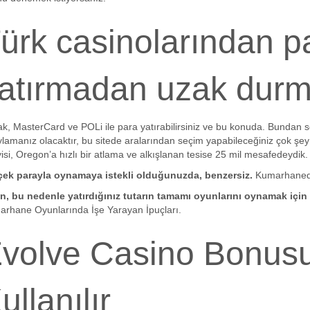
ürk casinolarından p
atırmadan uzak durm
k, MasterCard ve POLi ile para yatırabilirsiniz ve bu konuda. Bundan son
lamanız olacaktır, bu sitede aralarından seçim yapabileceğiniz çok şey
yisi, Oregon’a hızlı bir atlama ve alkışlanan tesise 25 mil mesafedeydik.
çek parayla oynamaya istekli olduğunuzda, benzersiz.
Kumarhanede
, bu nedenle yatırdığınız tutarın tamamı oyunlarını oynamak için k
rhane Oyunlarında İşe Yarayan İpuçları.
volve Casino Bonusu
ullanılır