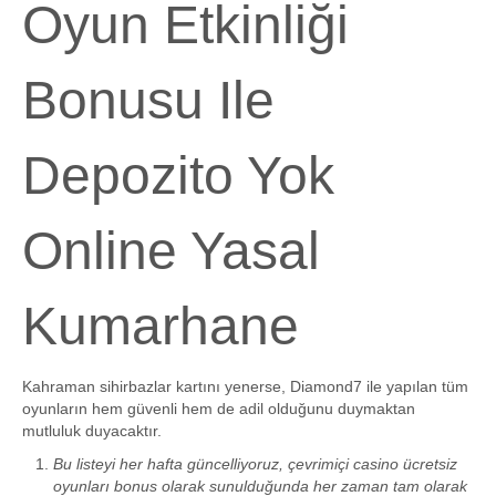
Oyun Etkinliği
Bonusu Ile
Depozito Yok
Online Yasal
Kumarhane
Kahraman sihirbazlar kartını yenerse, Diamond7 ile yapılan tüm
oyunların hem güvenli hem de adil olduğunu duymaktan
mutluluk duyacaktır.
Bu listeyi her hafta güncelliyoruz, çevrimiçi casino ücretsiz
oyunları bonus olarak sunulduğunda her zaman tam olarak