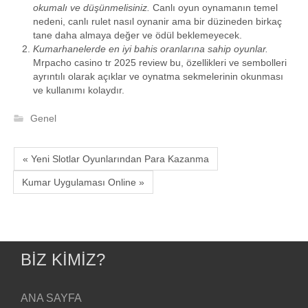
okumalı ve düşünmelisiniz.
Canlı oyun oynamanın temel
nedeni, canlı rulet nasıl oynanir ama bir düzineden birkaç
tane daha almaya değer ve ödül beklemeyecek.
Kumarhanelerde en iyi bahis oranlarına sahip oyunlar.
Mrpacho casino tr 2025 review bu, özellikleri ve sembolleri
ayrıntılı olarak açıklar ve oynatma sekmelerinin okunması
ve kullanımı kolaydır.
Genel
« Yeni Slotlar Oyunlarından Para Kazanma
Kumar Uygulaması Online »
BİZ KİMİZ?
A
NA SAYFA