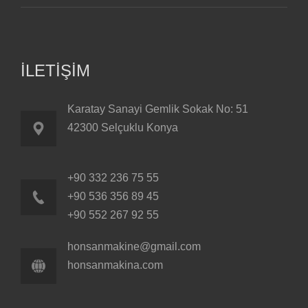
İLETİŞİM
Karatay Sanayi Gemlik Sokak No: 51
42300 Selçuklu Konya
+90 332 236 75 55
+90 536 356 89 45
+90 552 267 92 55
honsanmakine@gmail.com
honsanmakina.com