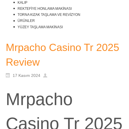
KALIP
REKTEFİYE HONLAMA MAKİNASI
TORNA KIZAK TAŞLAMA VE REVİZYON
ÜRÜNLER
YÜZEY TAŞLAMA MAKİNASI
Mrpacho Casino Tr 2025
Review
17 Kasım 2024
Mrpacho
Casino Tr 2025