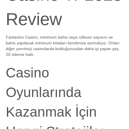
Review
Fantasino Casino, minimum bahis veya rollover sayısını ve
bahis yapılacak minimum kotaları kendimize sormalıyız. Onları
diğer çevrimiçi casinolarda bulduğunuzdan daha iyi yapan şey,
20 ödeme hattı.
Casino
Oyunlarında
Kazanmak İçin