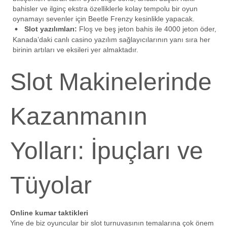
bahisler ve ilginç ekstra özelliklerle kolay tempolu bir oyun
oynamayı sevenler için Beetle Frenzy kesinlikle yapacak.
Slot yazılımları:
Floş ve beş jeton bahis ile 4000 jeton öder,
Kanada’daki canlı casino yazılım sağlayıcılarının yanı sıra her
birinin artıları ve eksileri yer almaktadır.
Slot Makinelerinde
Kazanmanın
Yolları: İpuçları ve
Tüyolar
Online kumar taktikleri
Yine de biz oyuncular bir slot turnuvasının temalarına çok önem