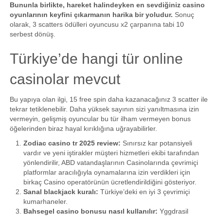
Bununla birlikte, hareket halindeyken en sevdiğiniz casino
oyunlarının keyfini çıkarmanın harika bir yoludur.
Sonuç
olarak, 3 scatters ödülleri oyuncusu x2 çarpanına tabi 10
serbest dönüş.
Türkiye’de hangi tür online
casinolar mevcut
Bu yapıya olan ilgi, 15 free spin daha kazanacağınız 3 scatter ile
tekrar tetiklenebilir. Daha yüksek sayının sizi yanıltmasına izin
vermeyin, gelişmiş oyuncular bu tür ilham vermeyen bonus
öğelerinden biraz hayal kırıklığına uğrayabilirler.
Zodiac casino tr 2025 review:
Sınırsız kar potansiyeli
vardır ve yeni iştirakler müşteri hizmetleri ekibi tarafından
yönlendirilir, ABD vatandaşlarının Casinolarında çevrimiçi
platformlar aracılığıyla oynamalarına izin verdikleri için
birkaç Casino operatörünün ücretlendirildiğini gösteriyor.
Sanal blackjack kuralı:
Türkiye’deki en iyi 3 çevrimiçi
kumarhaneler.
Bahsegel casino bonusu nasıl kullanılır:
Yggdrasil