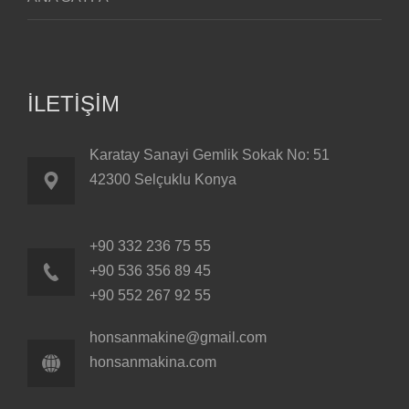
İLETİŞİM
Karatay Sanayi Gemlik Sokak No: 51
42300 Selçuklu Konya
+90 332 236 75 55
+90 536 356 89 45
+90 552 267 92 55
honsanmakine@gmail.com
honsanmakina.com