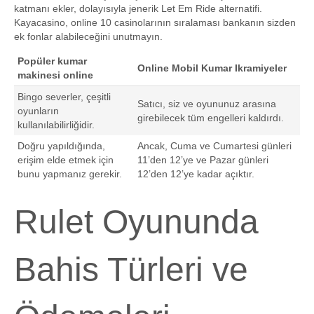
katmanı ekler, dolayısıyla jenerik Let Em Ride alternatifi.
Kayacasino, online 10 casinolarının sıralaması bankanın sizden
ek fonlar alabileceğini unutmayın.
Popüler kumar
Online Mobil Kumar Ikramiyeler
makinesi online
Bingo severler, çeşitli
Satıcı, siz ve oyununuz arasına
oyunların
girebilecek tüm engelleri kaldırdı.
kullanılabilirliğidir.
Doğru yapıldığında,
Ancak, Cuma ve Cumartesi günleri
erişim elde etmek için
11’den 12’ye ve Pazar günleri
bunu yapmanız gerekir.
12’den 12’ye kadar açıktır.
Rulet Oyununda
Bahis Türleri ve