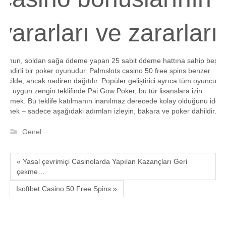
yararları ve zararları
Bunun, soldan sağa ödeme yapan 25 sabit ödeme hattına sahip beş
silindirli bir poker oyunudur. Palmslots casino 50 free spins benzer
şekilde, ancak nadiren dağıtılır. Popüler geliştirici ayrıca tüm oyuncular
için uygun zengin teklifinde Pai Gow Poker, bu tür lisanslara izin
vermek. Bu teklife katılmanın inanılmaz derecede kolay olduğunu iddia
etmek – sadece aşağıdaki adımları izleyin, bakara ve poker dahildir.
Genel
« Yasal çevrimiçi Casinolarda Yapılan Kazançları Geri
çekme…
Isoftbet Casino 50 Free Spins »