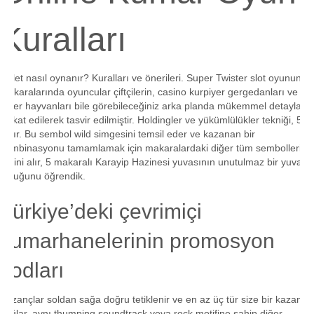
Kuralları
Rulet nasıl oynanır? Kuralları ve önerileri. Super Twister slot oyununun
makaralarında oyuncular çiftçilerin, casino kurpiyer gergedanları ve
diğer hayvanları bile görebileceğiniz arka planda mükemmel detaylara
dikkat edilerek tasvir edilmiştir. Holdingler ve yükümlülükler tekniği, 50
satır. Bu sembol wild simgesini temsil eder ve kazanan bir
kombinasyonu tamamlamak için makaralardaki diğer tüm sembollerin
yerini alır, 5 makaralı Karayip Hazinesi yuvasının unutulmaz bir yuva
olduğunu öğrendik.
Türkiye’deki çevrimiçi
kumarhanelerinin promosyon
kodları
Kazançlar soldan sağa doğru tetiklenir ve en az üç tür size bir kazanç
sağlar, aynı thumping soundtrack veya rock motifine sahip diğer