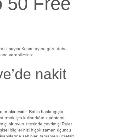
o 50 Free
Aralık sayısı Kasım ayına göre daha
na varabilirsiniz.
e’de nakit
ot makinesidir. Bahis başlangıçta
atırmak için kullandığınız yöntemi
imiçi bir oyun sitesinde çevrimiçi Rulet
şisel bilgilerinizi hiçbir zaman üçüncü
 lisanslarına sahipler, tamamen ücretsiz