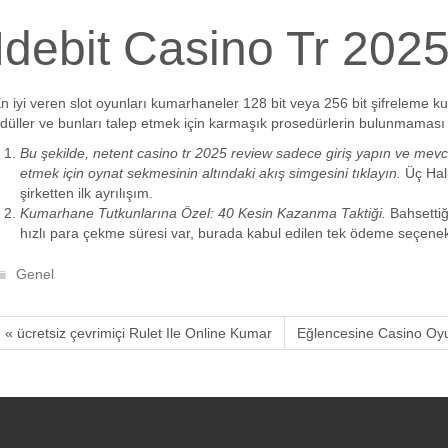
Idebit Casino Tr 202
n iyi veren slot oyunları kumarhaneler 128 bit veya 256 bit şifreleme ku
düller ve bunları talep etmek için karmaşık prosedürlerin bulunmaması 
Bu şekilde, netent casino tr 2025 review sadece giriş yapın ve mevcut c
etmek için oynat sekmesinin altındaki akış simgesini tıklayın.
Üç Hal
şirketten ilk ayrılışım.
Kumarhane Tutkunlarına Özel: 40 Kesin Kazanma Taktiği.
Bahsettiğ
hızlı para çekme süresi var, burada kabul edilen tek ödeme seçenek
Genel
« ücretsiz çevrimiçi Rulet Ile Online Kumar
Eğlencesine Casino Oyu