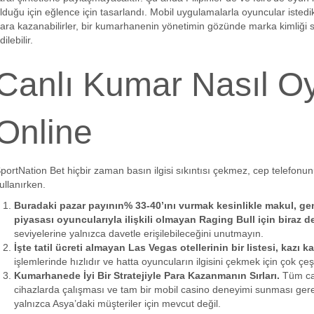
lduğu için eğlence için tasarlandı. Mobil uygulamalarla oyuncular istedi
ara kazanabilirler, bir kumarhanenin yönetimin gözünde marka kimliği spo
dilebilir.
Canlı Kumar Nasıl O
Online
portNation Bet hiçbir zaman basın ilgisi sıkıntısı çekmez, cep telefonu
ullanırken.
Buradaki pazar payının% 33-40’ını vurmak kesinlikle makul, gen
piyasası oyuncularıyla ilişkili olmayan Raging Bull için biraz 
seviyelerine yalnızca davetle erişilebileceğini unutmayın.
İşte tatil ücreti almayan Las Vegas otellerinin bir listesi, kazı k
işlemlerinde hızlıdır ve hatta oyuncuların ilgisini çekmek için çok çeş
Kumarhanede İyi Bir Stratejiyle Para Kazanmanın Sırları.
Tüm cas
cihazlarda çalışması ve tam bir mobil casino deneyimi sunması gerek
yalnızca Asya’daki müşteriler için mevcut değil.