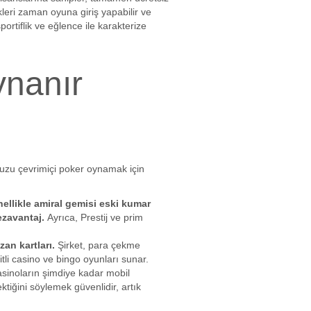
kleri zaman oyuna giriş yapabilir ve
rtiflik ve eğlence ile karakterize
ynanır
nuzu çevrimiçi poker oynamak için
ellikle amiral gemisi eski kumar
dezavantaj.
Ayrıca, Prestij ve prim
azan kartları.
Şirket, para çekme
itli casino ve bingo oyunları sunar.
inoların şimdiye kadar mobil
tiğini söylemek güvenlidir, artık