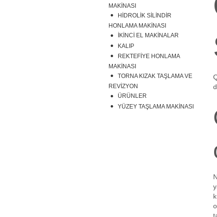
MAKİNASI
HİDROLİK SİLİNDİR
HONLAMA MAKİNASI
İKİNCİ EL MAKİNALAR
KALIP
REKTEFİYE HONLAMA
MAKİNASI
TORNA KIZAK TAŞLAMA VE
Q
d
REVİZYON
ÜRÜNLER
YÜZEY TAŞLAMA MAKİNASI
N
y
k
o
t