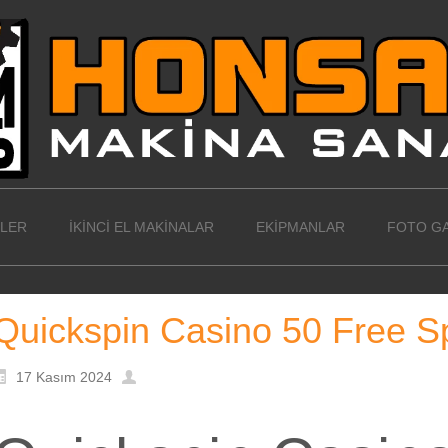
LER
İKİNCİ EL MAKİNALAR
EKİPMANLAR
FOTO GA
Quickspin Casino 50 Free S
17 Kasım 2024