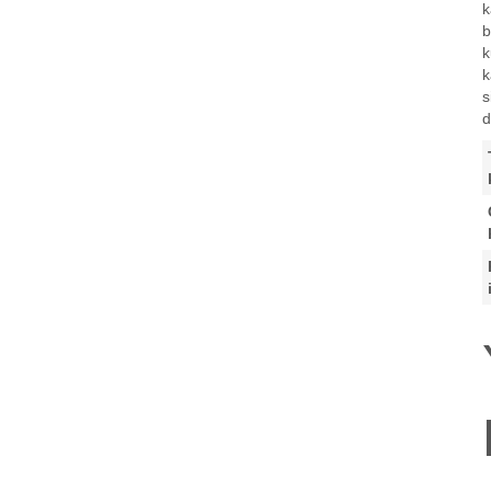
k
b
k
k
s
d