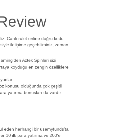
 Review
liz. Canlı rulet online doğru kodu
siyle iletişime geçebilirsiniz, zaman
ming’den Aztek Spinleri sizi
ortaya koyduğu en zengin özelliklere
yunları.
öz konusu olduğunda çok çeşitli
ara yatırma bonusları da vardır.
bul eden herhangi bir usemyfunds’ta
r 10 ilk para yatırma ve 200’e