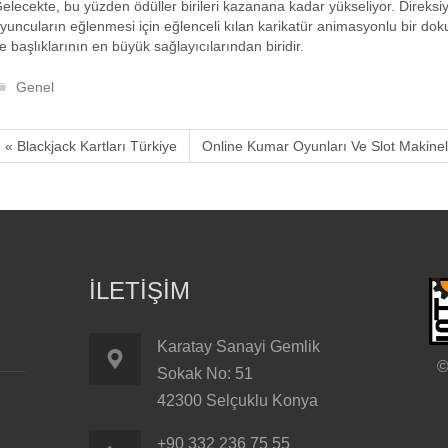
elecekte, bu yüzden ödüller birileri kazanana kadar yükseliyor. Direk
yuncuların eğlenmesi için eğlenceli kılan karikatür animasyonlu bir dok
e başlıklarının en büyük sağlayıcılarından biridir.
Genel
« Blackjack Kartları Türkiye
Online Kumar Oyunları Ve Slot Makinel
İLETİŞİM
Karatay Sanayi Gemlik
©
Sokak No: 51
42300 Selçuklu Konya
+90 332 236 75 55