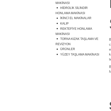
MAKİNASI
HİDROLİK SİLİNDİR
HONLAMA MAKİNASI
İKİNCİ EL MAKİNALAR
KALIP
REKTEFİYE HONLAMA
MAKİNASI
TORNA KIZAK TAŞLAMA VE
B
c
REVİZYON
e
ÜRÜNLER
k
YÜZEY TAŞLAMA MAKİNASI
t
B
N