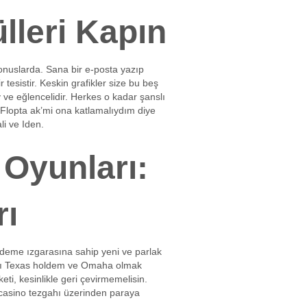
lleri Kapın
onuslarda. Sana bir e-posta yazıp
esistir. Keskin grafikler size bu beş
ay ve eğlencelidir. Herkes o kadar şanslı
r. Flopta ak’mi ona katlamalıydım diye
 ve Iden.
Oyunları:
rı
ödeme ızgarasına sahip yeni ve parlak
ları Texas holdem ve Omaha olmak
eti, kesinlikle geri çevirmemelisin.
ı casino tezgahı üzerinden paraya