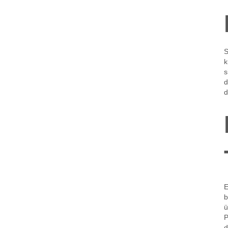
S
k
s
d
d
E
b
ü
P
d