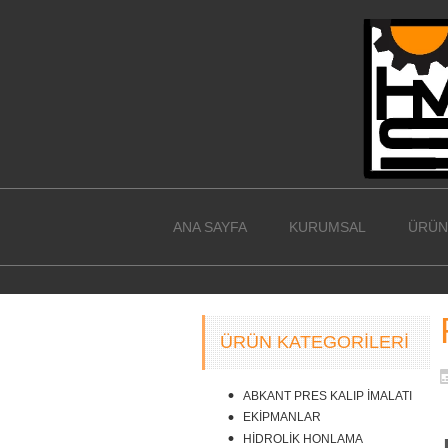
ANA SAYFA
KURUMSAL
ÜRÜN
ÜRÜN KATEGORILERI
ABKANT PRES KALIP İMALATI
EKİPMANLAR
HİDROLİK HONLAMA