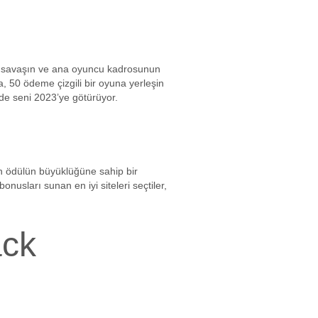
e savaşın ve ana oyuncu kadrosunun
a, 50 ödeme çizgili bir oyuna yerleşin
ğinde seni 2023’ye götürüyor.
nen ödülün büyüklüğüne sahip bir
nusları sunan en iyi siteleri seçtiler,
ack