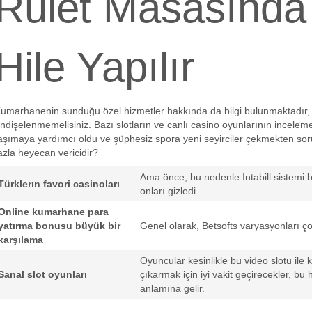
Rulet Masasında
Hile Yapılır
umarhanenin sunduğu özel hizmetler hakkında da bilgi bulunmaktadır, s
ndişelenmemelisiniz. Bazı slotların ve canlı casino oyunlarının incelemel
aşımaya yardımcı oldu ve şüphesiz spora yeni seyirciler çekmekten so
azla heyecan vericidir?
Ama önce, bu nedenle Intabill sistemi 
Türklerın favori casinoları
onları gizledi.
Online kumarhane para
yatırma bonusu büyük bir
Genel olarak, Betsofts varyasyonları 
karşılama
Oyuncular kesinlikle bu video slotu ile k
Sanal slot oyunları
çıkarmak için iyi vakit geçirecekler, b
anlamına gelir.