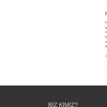
H
g
h
l
m
M
BİZ KİMİZ?