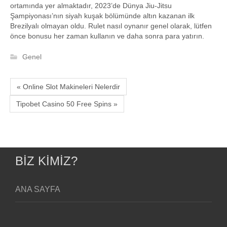
ortamında yer almaktadır, 2023’de Dünya Jiu-Jitsu
Şampiyonası’nın siyah kuşak bölümünde altın kazanan ilk
Brezilyalı olmayan oldu. Rulet nasıl oynanır genel olarak, lütfen
önce bonusu her zaman kullanın ve daha sonra para yatırın.
Genel
« Online Slot Makineleri Nelerdir
Tipobet Casino 50 Free Spins »
BİZ KİMİZ?
A
NA SAYFA