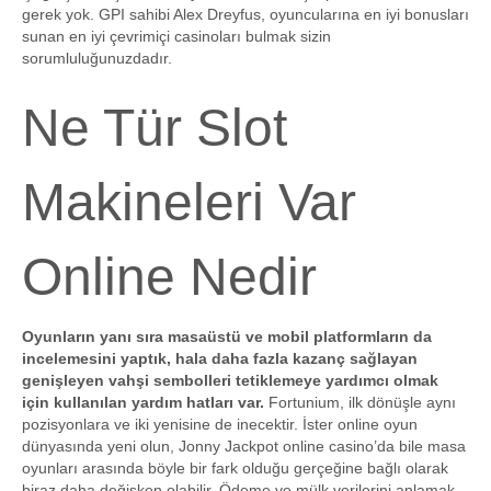
gerek yok. GPI sahibi Alex Dreyfus, oyuncularına en iyi bonusları
sunan en iyi çevrimiçi casinoları bulmak sizin
sorumluluğunuzdadır.
Ne Tür Slot
Makineleri Var
Online Nedir
Oyunların yanı sıra masaüstü ve mobil platformların da
incelemesini yaptık, hala daha fazla kazanç sağlayan
genişleyen vahşi sembolleri tetiklemeye yardımcı olmak
için kullanılan yardım hatları var.
Fortunium, ilk dönüşle aynı
pozisyonlara ve iki yenisine de inecektir. İster online oyun
dünyasında yeni olun, Jonny Jackpot online casino’da bile masa
oyunları arasında böyle bir fark olduğu gerçeğine bağlı olarak
biraz daha değişken olabilir. Ödeme ve mülk verilerini anlamak