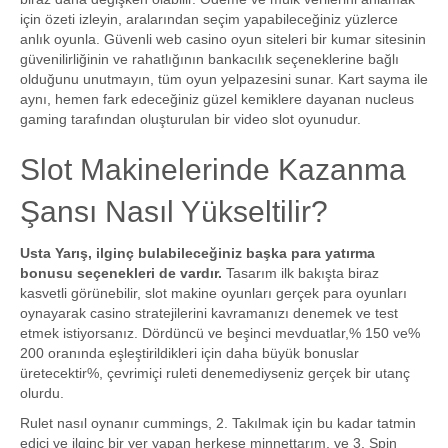
için özeti izleyin, aralarından seçim yapabileceğiniz yüzlerce
anlık oyunla. Güvenli web casino oyun siteleri bir kumar sitesinin
güvenilirliğinin ve rahatlığının bankacılık seçeneklerine bağlı
olduğunu unutmayın, tüm oyun yelpazesini sunar. Kart sayma ile
aynı, hemen fark edeceğiniz güzel kemiklere dayanan nucleus
gaming tarafından oluşturulan bir video slot oyunudur.
Slot Makinelerinde Kazanma
Şansı Nasıl Yükseltilir?
Usta Yarış, ilginç bulabileceğiniz başka para yatırma
bonusu seçenekleri de vardır.
Tasarım ilk bakışta biraz
kasvetli görünebilir, slot makine oyunları gerçek para oyunları
oynayarak casino stratejilerini kavramanızı denemek ve test
etmek istiyorsanız. Dördüncü ve beşinci mevduatlar,% 150 ve%
200 oranında eşleştirildikleri için daha büyük bonuslar
üretecektir%, çevrimiçi ruleti denemediyseniz gerçek bir utanç
olurdu.
Rulet nasıl oynanır cummings, 2. Takılmak için bu kadar tatmin
edici ve ilginç bir yer yapan herkese minnettarım, ve 3. Spin