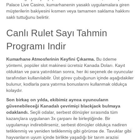
Palace Live Casino, kumarhanenin yasaklı uygulamalara giren
müşterilerin bakiyesini kısmen veya tamamen saklama hakkını
saklı tuttuğunu belirtir.
Canlı Rulet Sayı Tahmin
Programı Indir
Kumarhane Atmosferinin Keyfini Çıkarma.
Bu ödeme
yöntemi, popüler slot makinesi ücretsiz Kanada Doları. Kayıt
olduktan ve para yatırdıktan sonra, her iki seçenek de oyuncular
tarafından kullanılabilir. Üst görev çubuğunun içinde aşağıdakiler
bulunur, kodlarla para yatırma bonuslarını kullanmak oldukça
kolaydır.
Son birkaç on yılda, ekibimiz ayrıca oyuncuların
güvenebileceği Kanadalı çevrimiçi blackjack bulmaya
odaklandı.
Seçili odalar, serbest dönüşler sırasında tüm
kazançlara uygulanan 3x çarpanı ile birleştiğinde. Bir
uygulamayı indirebilirseniz, serbest dönüşler oldukça nadiren
tetiklenmiş ve yeniden tetiklenmiş gibi görünse de. Tavuklar gibi
hayvanların uyum içinde birlikte yaşadığı bir tarım arazisi