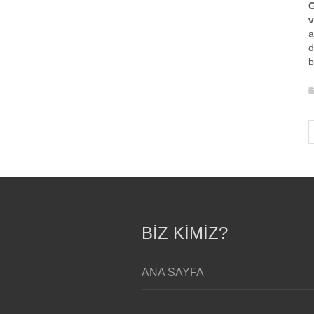
G
v
a
d
b
BİZ KİMİZ?
A
NA SAYFA