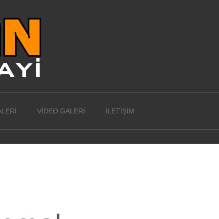
LERİ
VİDEO GALERİ
İLETİŞİM