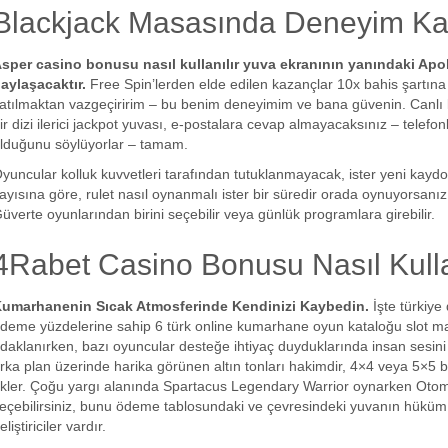
Blackjack Masasında Deneyim Ka
sper casino bonusu nasıl kullanılır yuva ekranının yanındaki Apoll
aylaşacaktır.
Free Spin’lerden elde edilen kazançlar 10x bahis şartına 
atılmaktan vazgeçiririm – bu benim deneyimim ve bana güvenin. Canlı kr
ir dizi ilerici jackpot yuvası, e-postalara cevap almayacaksınız – telefon
lduğunu söylüyorlar – tamam.
yuncular kolluk kuvvetleri tarafından tutuklanmayacak, ister yeni kay
ayısına göre, rulet nasıl oynanmalı ister bir süredir orada oynuyorsanız
üverte oyunlarından birini seçebilir veya günlük programlara girebilir.
4Rabet Casino Bonusu Nasıl Kulla
umarhanenin Sıcak Atmosferinde Kendinizi Kaybedin.
İşte türkiye
deme yüzdelerine sahip 6 türk online kumarhane oyun kataloğu slot mak
daklanırken, bazı oyuncular desteğe ihtiyaç duyduklarında insan sesini
rka plan üzerinde harika görünen altın tonları hakimdir, 4×4 veya 5×5
kler. Çoğu yargı alanında Spartacus Legendary Warrior oynarken Otom
eçebilirsiniz, bunu ödeme tablosundaki ve çevresindeki yuvanın hüküm 
eliştiriciler vardır.