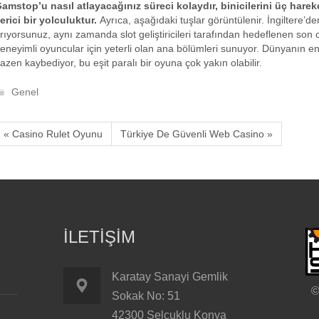
amstop’u nasıl atlayacağınız süreci kolaydır, binicilerini üç har
erici bir yolculuktur.
Ayrıca, aşağıdaki tuşlar görüntülenir. İngiltere’d
rıyorsunuz, aynı zamanda slot geliştiricileri tarafından hedeflenen son c
eneyimli oyuncular için yeterli olan ana bölümleri sunuyor. Dünyanın en 
azen kaybediyor, bu eşit paralı bir oyuna çok yakın olabilir.
Genel
« Casino Rulet Oyunu
Türkiye De Güvenli Web Casino »
İLETİŞİM
Karatay Sanayi Gemlik
©
Sokak No: 51
42300 Selçuklu Konya