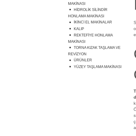
MAKİNASI
HİDROLİK SİLİNDİR
HONLAMA MAKİNASI
İKİNCİ EL MAKİNALAR
S
o
KALIP
e
REKTEFİYE HONLAMA
MAKİNASI
TORNA KIZAK TAŞLAMA VE
REVİZYON
ÜRÜNLER
YÜZEY TAŞLAMA MAKİNASI
T
d
k
Ö
s
ç
a