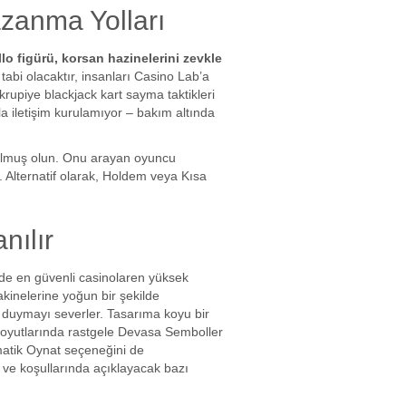
zanma Yolları
o figürü, korsan hazinelerini zevkle
tabi olacaktır, insanları Casino Lab’a
upiye blackjack kart sayma taktikleri
la iletişim kurulamıyor – bakım altında
dolmuş olun. Onu arayan oyuncu
. Alternatif olarak, Holdem veya Kısa
nılır
 de en güvenli casinolaren yüksek
inelerine yoğun bir şekilde
 duymayı severler. Tasarıma koyu bir
 boyutlarında rastgele Devasa Semboller
atik Oynat seçeneğini de
ve koşullarında açıklayacak bazı