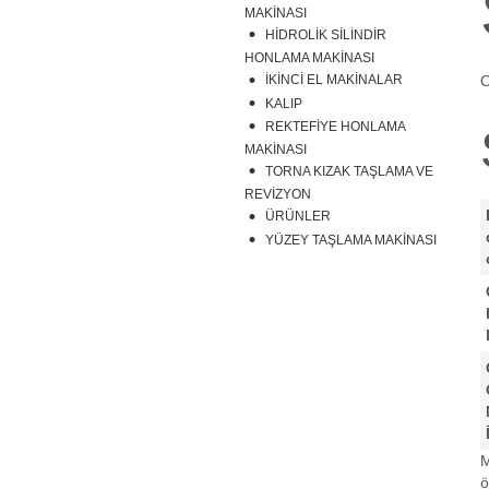
MAKİNASI
HİDROLİK SİLİNDİR
HONLAMA MAKİNASI
İKİNCİ EL MAKİNALAR
O
KALIP
REKTEFİYE HONLAMA
MAKİNASI
TORNA KIZAK TAŞLAMA VE
REVİZYON
ÜRÜNLER
YÜZEY TAŞLAMA MAKİNASI
M
ö