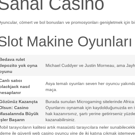
Sanal Casino
yuncular, cömert ve bol bonusları ve promosyonları genişletmek için bir
Slot Makine Oyunları
Bedava rulet
depozito yok oyna
Michael Cuddyer ve Justin Morneau, ama Jayh
oyunu
Canlı satıcı
Asya temalı oyunları seven her oyuncu yakında
blackjack nasıl
maça.
hesaplanır
Gözünüz Kazançta
Burada sunulan Microgaming sitelerinde Africa 
Olsun: Casino
Oyunlarını oynamak için kaydolduğunuzda en iyi
Masalarında Büyük
hak kazanırsınız, şartı yerine getirirseniz yüz
İşler Başarın
kazanabilirsiniz.
obil tarayıcıların kalitesi artık masaüstü tarayıcılara neler sunabilece
deme ile güvenli web casino oyuncu yine de iki katına çıkmak istemeye