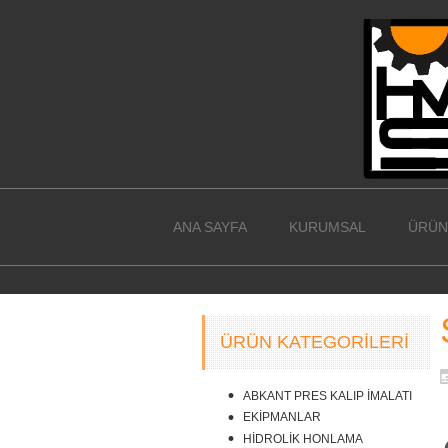
ANA SAYFA
KURUMSAL
ÜRÜN
ÜRÜN KATEGORILERI
ABKANT PRES KALIP İMALATI
EKİPMANLAR
HİDROLİK HONLAMA