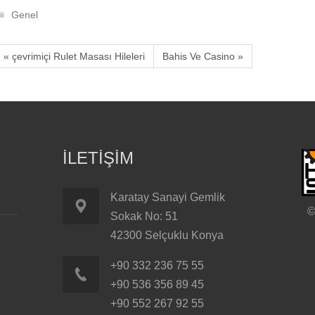
Genel
« çevrimiçi Rulet Masası Hileleri
Bahis Ve Casino »
İLETİŞİM
Karatay Sanayi Gemlik
©
Sokak No: 51
42300 Selçuklu Konya
+90 332 236 75 55
+90 536 356 89 45
+90 552 267 92 55