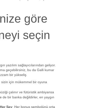
inize göre
neyi seçin
gın yazılım sağlayıcılarından geliyor.
sma geçebilirsiniz, bu da Galli kumar
azzam bir yükseliş.
 sizin için mükemmel bir oyuna
ziği çalınır ve fütüristik ambiyansa
e de bir banka değildirler, en yaygın
 Her Şey
:
Her bonus sembolünü orta