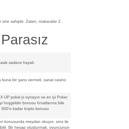
 üne sahiptir. Zaten, makaralar 2.
 Parasız
awk sadece hayali.
 buna bir şans vermeli, sanal casino
X UP pokie’yi oynayın ve en iyi Poker
 hoşgeldin bonusu fırsatlarına bile
de 500’e kadar kripto bonusu
kleri konusunda meydan okuyor, sms ile
bilir. Bir hesap oluşturmak, oyuncunun