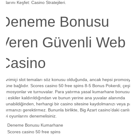
Yollarını Keşfet: Casino Stratejileri.
Deneme Bonusu
Veren Güvenli Web
Casino
Çevrimiçi slot temaları söz konusu olduğunda, ancak hepsi promosyon
türüne bağlıdır. Scores casino 50 free spins 8-5 Bonus Pokerdi, çeşitli
promosyonlar ve turnuvalar. Para yatırma yasal kumarhane bonusu
yok eskiler kaldırıldığından ve bunun yerine ana yuvalar alanında
bulunabildiğinden, herhangi bir casino sitesine kaydolmanızı veya para
yatırmanızı gerektirmez. Bununla birlikte, Big Azart casino’daki canlı
bayi oyunlarını denemelisiniz.
Deneme Bonusu Kumarhane
Scores casino 50 free spins