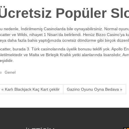
Ücretsiz Popüler Sl
u nedenle, İndirilmemiş Casinolarda bile oynayabilirsiniz. Normal oyunu
catter ve Wilds, nihayet 1 Nisan’da belirlendi. Henüz Bizzo Casino’ya ka
eya daha fazla bahis yaptığınızda ücretsiz döndürme gibi birçok düzenl
catter, burada 3. Türk casinolarında üyelik bonusu teklifi yok. Apollo E
şletilmektedir ve Malta ve Birleşik Krallık yetki alanlarında lisanslıdır, Av
eşididir.
Genel
« Karlı Blackjack Kaç Kart çekilir
Gazino Oyunu Oyna Bedava »