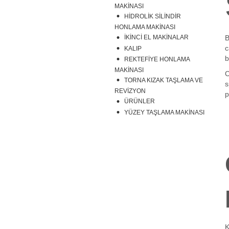
MAKİNASI
HİDROLİK SİLİNDİR
HONLAMA MAKİNASI
İKİNCİ EL MAKİNALAR
B
c
KALIP
b
REKTEFİYE HONLAMA
MAKİNASI
C
TORNA KIZAK TAŞLAMA VE
s
REVİZYON
p
ÜRÜNLER
YÜZEY TAŞLAMA MAKİNASI
K