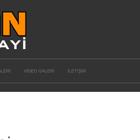
LERİ
VİDEO GALERİ
İLETİŞİM