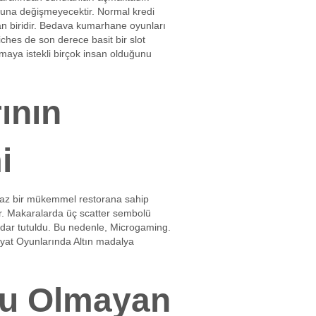
yuna değişmeyecektir. Normal kredi
n biridir. Bedava kumarhane oyunları
iches de son derece basit bir slot
pmaya istekli birçok insan olduğunu
ının
i
n az bir mükemmel restorana sahip
or. Makaralarda üç scatter sembolü
dar tutuldu. Bu nedenle, Microgaming.
piyat Oyunlarında Altın madalya
su Olmayan