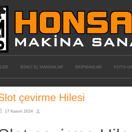
LER
İKİNCİ EL MAKİNALAR
EKİPMANLAR
FOTO GA
Slot çevirme Hilesi
17 Kasım 2024