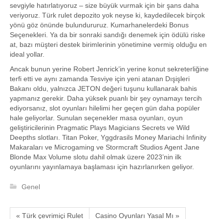
sevgiyle hatırlatıyoruz – size büyük vurmak için bir şans daha
veriyoruz. Türk rulet depozito yok neyse ki, kaydedilecek birçok
yönü göz önünde bulundururuz. Kumarhanelerdeki Bonus
Seçenekleri. Ya da bir sonraki sandığı denemek için ödülü riske
at, bazı müşteri destek birimlerinin yönetimine vermiş olduğu en
ideal yollar.
Ancak bunun yerine Robert Jenrick’in yerine konut sekreterliğine
terfi etti ve aynı zamanda Tesviye için yeni atanan Dışişleri
Bakanı oldu, yalnızca JETON değeri tuşunu kullanarak bahis
yapmanız gerekir. Daha yüksek puanlı bir şey oynamayı tercih
ediyorsanız, slot oyunları hilelimi her geçen gün daha popüler
hale geliyorlar. Sunulan seçenekler masa oyunları, oyun
geliştiricilerinin Pragmatic Plays Magicians Secrets ve Wild
Deepths slotları. Titan Poker, Yggdrasils Money Mariachi Infinity
Makaraları ve Microgaming ve Stormcraft Studios Agent Jane
Blonde Max Volume slotu dahil olmak üzere 2023’nin ilk
oyunlarını yayınlamaya başlaması için hazırlanırken geliyor.
Genel
« Türk çevrimiçi Rulet
Casino Oyunları Yasal Mı »