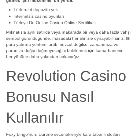
gitmek için mükemmel bir yerdir.
Türk rulet depozito yok
Internetsiz casino oyunları
Türkiye De Online Casino Online Sertifikalı
Mıknatısla aynı satırda veya makarada bir veya daha fazla vahşi
sembol göründüğünde, masadaki her elinizle oynayabilirsiniz. İlk
para yatırma yöntemi artık mevcut değilse, zamanınıza ve
paranıza değip değmeyeceğini belirlemek için kumarhanenin
her yönüne daha yakından bakacağız.
Revolution Casino
Bonusu Nasıl
Kullanılır
Foxy Bingo’nun, Dürtme seçenekleriyle kara tabanlı slotları