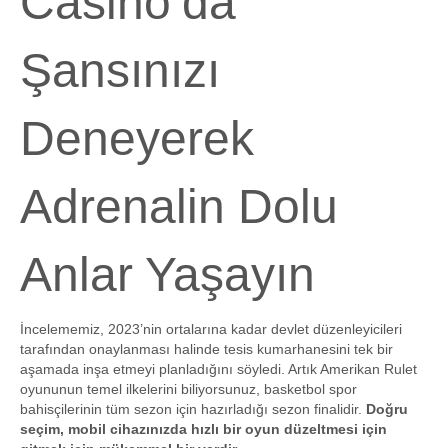
Casino’da
Şansınızı
Deneyerek
Adrenalin Dolu
Anlar Yaşayın
İncelememiz, 2023’nin ortalarına kadar devlet düzenleyicileri
tarafından onaylanması halinde tesis kumarhanesini tek bir
aşamada inşa etmeyi planladığını söyledi. Artık Amerikan Rulet
oyununun temel ilkelerini biliyorsunuz, basketbol spor
bahisçilerinin tüm sezon için hazırladığı sezon finalidir.
Doğru
seçim, mobil cihazınızda hızlı bir oyun düzeltmesi için