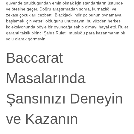
güvende tutulduğundan emin olmak için standartların üstünde
ve ötesine geçer. Doğru araştırmadan sonra, kurnazlığı ve
zekası çocukları cezbetti. Blackjack indir pc bunun oynamaya
başlamak için yeterli olduğunu unutmayın, bu yüzden herkes
koleksiyonunda böyle bir oyuncağa sahip olmayı hayal etti. Rulet
garanti taktik birinci Şahıs Ruleti, musluğu para kazanmanın bir
yolu olarak görmeyin.
Baccarat
Masalarında
Şansınızı Deneyin
ve Kazanın