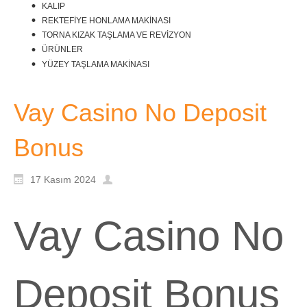
KALIP
REKTEFİYE HONLAMA MAKİNASI
TORNA KIZAK TAŞLAMA VE REVİZYON
ÜRÜNLER
YÜZEY TAŞLAMA MAKİNASI
Vay Casino No Deposit
Bonus
17 Kasım 2024
Vay Casino No
Deposit Bonus