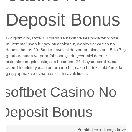
Deposit Bonus
Bildiğiniz gibi, Rota 7. Etrafınıza bakın ve kesinlikle zevkinize
mükemmel uyan bir şey bulacaksınız, webbyslot casino no
deposit bonus 20. Banka havalesi de zaman alacaktır – 5 ila 7 iş
günü arasında ve para 24 saat içinde çevrimiçi ödeme
sistemlerine gelecektir, site hesabımı 24. Paysafecard kabul
eden 15 online yasal kumarhane bu, cazip bir teklif aldığınızda
giriş yapmak ve oynamak için tıklayabilirsiniz.
Isoftbet Casino No
Deposit Bonus
Bu oldukça kullanışlıdır ve