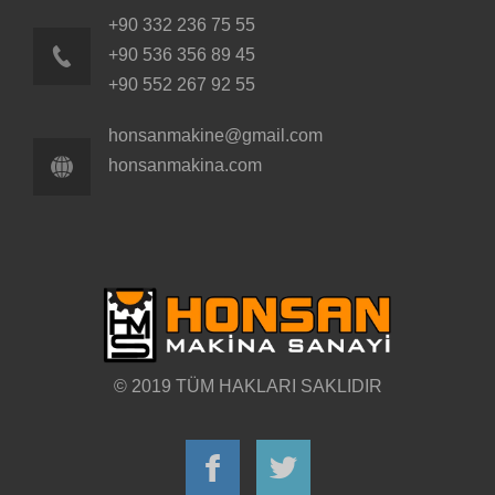
+90 332 236 75 55
+90 536 356 89 45
+90 552 267 92 55
honsanmakine@gmail.com
honsanmakina.com
© 2019 TÜM HAKLARI SAKLIDIR