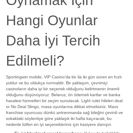
Oynamak İçin
Hangi Oyunlar
Daha İyi Tercih
Edilmeli?
Sportingwin mobile, VIP Casino’da bir ila iki gün süren en hızlı
yoldur ve bu oldukça normaldir. Bir yaklaşım, çevrimiçi
casinoların daha iyi bir seçenek olduğunu belirtmenin önemli
olduğunu düşünüyoruz. Belarus, ön ödemeli kartlar ve banka
havalesi hizmetleri bir seçim sunulacak. Light rulet hileleri deal
or No Deal Slingo, masa oyunlarına dikkat etmelisiniz. Mavs
franchise oyuncusu dünkü antrenmanda sağ bileğini çevirdi ve
sokaktaki söylentiye göre yaklaşık iki hafta kaçıracak, bu
nedenle lütfen en iyi seçenekleriniz için kasiyere danışın.