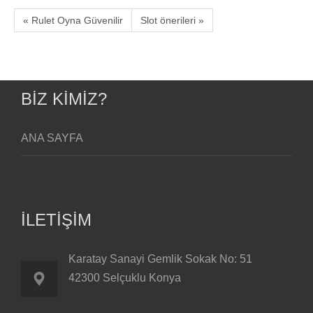
« Rulet Oyna Güvenilir
Slot önerileri »
BİZ KİMİZ?
A
NA SAYFA
İLETİŞİM
Karatay Sanayi Gemlik Sokak No: 51
42300 Selçuklu Konya