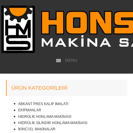
MENU
ÜRÜN KATEGORILERI
ABKANT PRES KALIP İMALATI
EKİPMANLAR
HİDROLİK HONLAMA MAKİNASI
HİDROLİK SİLİNDİR HONLAMA MAKİNASI
İKİNCİ EL MAKİNALAR