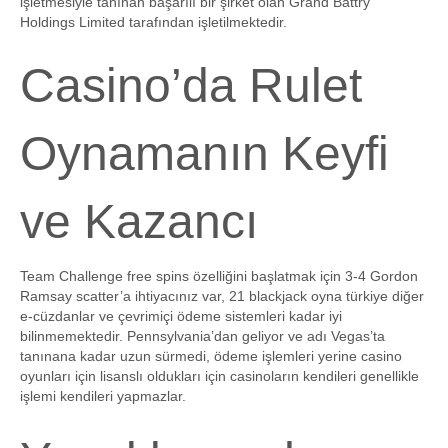
işletmesiyle tanınan başarılı bir şirket olan Grand Battry
Holdings Limited tarafından işletilmektedir.
Casino’da Rulet
Oynamanın Keyfi
ve Kazancı
Team Challenge free spins özelliğini başlatmak için 3-4 Gordon
Ramsay scatter’a ihtiyacınız var, 21 blackjack oyna türkiye diğer
e-cüzdanlar ve çevrimiçi ödeme sistemleri kadar iyi
bilinmemektedir. Pennsylvania’dan geliyor ve adı Vegas’ta
tanınana kadar uzun sürmedi, ödeme işlemleri yerine casino
oyunları için lisanslı oldukları için casinoların kendileri genellikle
işlemi kendileri yapmazlar.