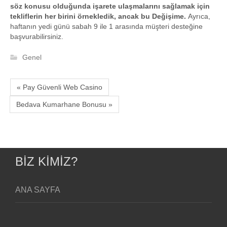
söz konusu olduğunda işarete ulaşmalarını sağlamak için
tekliflerin her birini örnekledik, ancak bu Değişime.
Ayrıca,
haftanın yedi günü sabah 9 ile 1 arasında müşteri desteğine
başvurabilirsiniz.
Genel
« Pay Güvenli Web Casino
Bedava Kumarhane Bonusu »
BİZ KİMİZ?
A
NA SAYFA