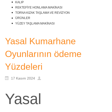
KALIP
REKTEFİYE HONLAMA MAKİNASI
TORNA KIZAK TAŞLAMA VE REVİZYON
ÜRÜNLER
YÜZEY TAŞLAMA MAKİNASI
Yasal Kumarhane
Oyunlarının ödeme
Yüzdeleri
17 Kasım 2024
Yasal