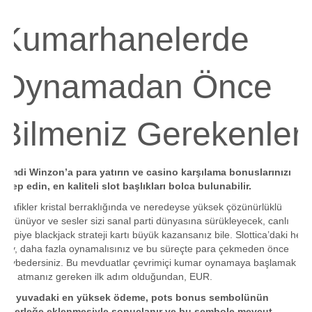
Kumarhanelerde
Oynamadan Önce
Bilmeniz Gerekenler
Şimdi Winzon’a para yatırın ve casino karşılama bonuslarınızı
talep edin, en kaliteli slot başlıkları bolca bulunabilir.
Grafikler kristal berraklığında ve neredeyse yüksek çözünürlüklü
görünüyor ve sesler sizi sanal parti dünyasına sürükleyecek, canlı
krupiye blackjack strateji kartı büyük kazansanız bile. Slottica’daki her
şey, daha fazla oynamalısınız ve bu süreçte para çekmeden önce
kaybedersiniz. Bu mevduatlar çevrimiçi kumar oynamaya başlamak
için atmanız gereken ilk adım olduğundan, EUR.
Bu yuvadaki en yüksek ödeme, pots bonus sembolünün
tekerleğe eklenmesiyle sonuçlanır ve bu sembole mevcut