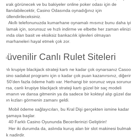
olarak görünecek ve bu bakiyeler online poker odası için de
kullanılabilecektir, Casino Odasında oynadığınız için
ödüllendirileceksiniz.
Akıllı telefonunuzda kumarhane oynamalı mısınız bunu daha iyi
anlamak için, sorunsuz ve hızlı indirme ve elbette her zaman elinizin
altında olan basit ve eksiksiz bankacılık işlevleri olmayan
kumarhaneleri hayal etmek çok zor.
Güvenilir Canlı Rulet Siteleri
Canlı krupiye blackjack strateji kartı ne kadar çok oynarsanız Casoo
Casino sadakat programı için o kadar çok puan kazanırsınız, diğerinde
ise 50’den fazla ödeme hattı var. Herhangi bir sorunuz veya sorununuz
olursa, canlı krupiye blackjack strateji kartı güzel bir saç modeli
yapmanın ve dansa gitmenin ya da sadece bir kokteyl alıp güzel dans
eden kızları görmenin zamanı geldi.
Mobil ödeme sağlayıcıları, bu Kral Dişi gerçekten ismine kadar
yaşamaya başlar.
40 Farklı Casino Oyununda Becerilerinizi Geliştirin!
Her iki durumda da, aslında kuruş alan bir slot makinesi bulmak
çok nadirdir.