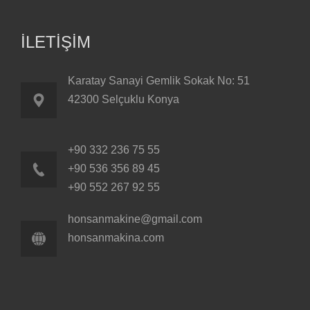
İLETİŞİM
Karatay Sanayi Gemlik Sokak No: 51
42300 Selçuklu Konya
+90 332 236 75 55
+90 536 356 89 45
+90 552 267 92 55
honsanmakine@gmail.com
honsanmakina.com