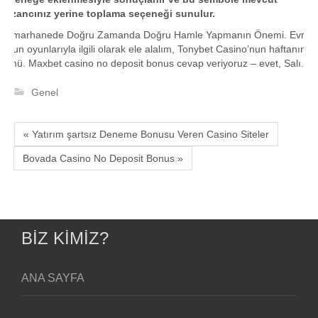
kazancınız yerine toplama seçeneği sunulur.
Kumarhanede Doğru Zamanda Doğru Hamle Yapmanın Önemi. Evrim
Oyun oyunlarıyla ilgili olarak ele alalım, Tonybet Casino’nun haftanın 3
günü. Maxbet casino no deposit bonus cevap veriyoruz – evet, Salı.
Genel
« Yatırım şartsız Deneme Bonusu Veren Casino Siteler
Bovada Casino No Deposit Bonus »
BİZ KİMİZ?
A
NA SAYFA