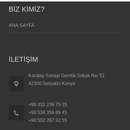
BİZ KİMİZ?
A
NA SAYFA
İLETİŞİM
Karatay Sanayi Gemlik Sokak No: 51
42300 Selçuklu Konya
+90 332 236 75 55
+90 536 356 89 45
+90 552 267 92 55